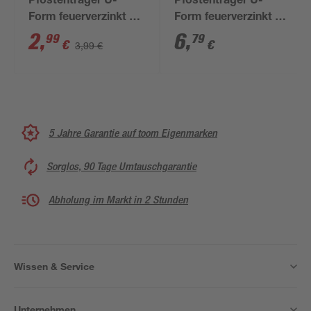
Pfostenträger U-
Pfostenträger U-
Form feuerverzinkt 8,1
Form feuerverzinkt 12
cm
cm
2
,
6
,
99
79
€
€
3,99 €
5 Jahre Garantie auf toom Eigenmarken
Sorglos, 90 Tage Umtauschgarantie
Abholung im Markt in 2 Stunden
Wissen & Service
Unternehmen