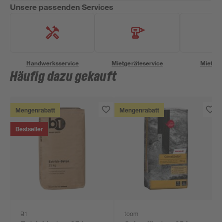
Unsere passenden Services
Handwerksservice
Mietgeräteservice
Miettra
Häufig dazu gekauft
Mengenrabatt
Mengenrabatt
Bestseller
B1
toom