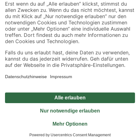
Sicher einkaufen
Jetzt die toom-App herunterladen
Alle Preisangaben in EUR inkl. gesetzl. MwSt.. Die dargestellten Angebote sind unter
Umständen nicht in allen Märkten verfügbar. Die angegebenen Verfügbarkeiten beziehen
sich auf den unter "Mein Markt" ausgewählten toom Baumarkt. Alle Angebote und
Produkte nur solange der Vorrat reicht.
*Paketversand ab 59 € versandkostenfrei, gilt nicht für Artikel mit Speditionsversand, hier
fallen zusätzliche Versandkosten an.
Datenschutz
Privatsphäre
Impressum
AGB
Nutzungsbedingungen
Widerrufsrecht
Vertrag widerrufen
Barrierefreiheit
© 2026 toom Baumarkt GmbH