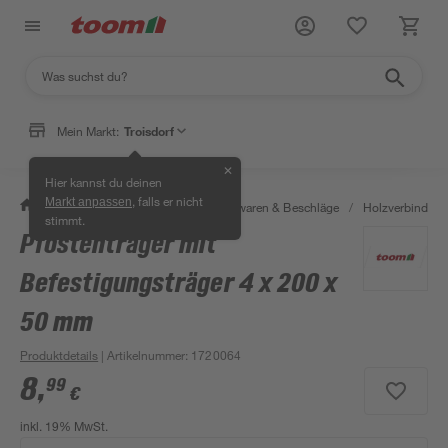
Mein Markt:
Troisdorf
✕
Hier kannst du deinen
, falls er nicht
Markt anpassen
/
Werkstatt & Maschinen
/
Eisenwaren & Beschläge
/
Holzverbinder 
stimmt.
Pfostenträger mit
Befestigungsträger 4 x 200 x
50 mm
Produktdetails
| Artikelnummer
:
1720064
8
,
99
€
inkl. 19% MwSt.