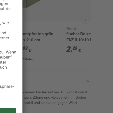
Fischer
5
Vierkantpfosten grün
fischer Bolzenanker
9 x 9 x 210 cm
FAZ II 10/10 E
19
,
2
,
99
29
€
€
9,52 € / Meter
iele Projekte in deinem Garten nutzen. Du kannst damit
rts, Überdachungen, Zäune und vieles mehr im Boden
stehen dadurch stabil und sind auch gegen Wind