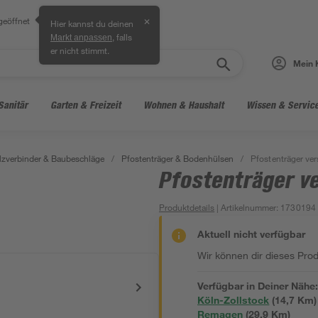
geöffnet
✕
Hier kannst du deinen
, falls
Markt anpassen
er nicht stimmt.
Mein 
Sanitär
Garten & Freizeit
Wohnen & Haushalt
Wissen & Servic
lzverbinder & Baubeschläge
/
Pfostenträger & Bodenhülsen
/
Pfostenträger ver
Pfostenträger ve
Produktdetails
| Artikelnummer
:
1730194
Aktuell nicht verfügbar
Wir können dir dieses Produ
Verfügbar in Deiner Nähe
Köln-Zollstock
(
14,7
 Km)
Remagen
(
29,9
 Km)