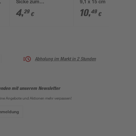
,1
Sicke zum
9,1 x 15 cm
Aufschrauben 7,1 x 15
4
,
10
,
29
49
€
€
x 6 cm
Abholung im Markt in 2 Stunden
enden mit unserem Newsletter
eine Angebote und Aktionen mehr verpassen!
Anmeldung