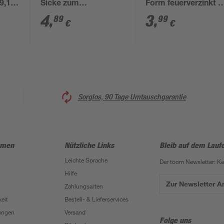
9,1 x
Sicke zum
Form feuerverzinkt 8
Aufschrauben 9,1 x 15
cm
4
,
3
,
89
99
€
€
x 6
Sorglos, 90 Tage Umtauschgarantie
hmen
Nützliche Links
Bleib auf dem Lauf
Leichte Sprache
Der toom Newsletter: K
Hilfe
Zur Newsletter 
Zahlungsarten
eit
Bestell- & Lieferservices
ungen
Versand
Folge uns