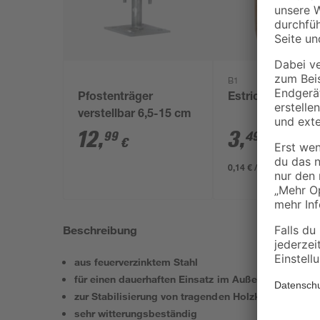
B1
Pfostenträger
Estrichbeton 25 
verstellbar 6,5-15 cm
12
,
3
,
99
49
€
€
0,14 € / Kilogramm
Beschreibung
aus feuerverzinktem Stahl
für einen dauerhaften Einsatz im Außenbereich
zur Stabilisierung von tragenden Holzkonstruktion
sehr witterungsbeständig