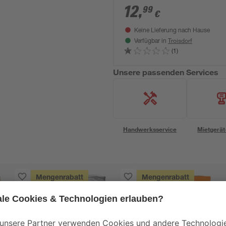
12
,
99
€
Keine Lieferung nach Hause
Troisdorf
Verfügbar in
(1)
Unsere passenden Services
Handwerksservice
Mietgerät
Mengenrabatt
Mengenrabatt