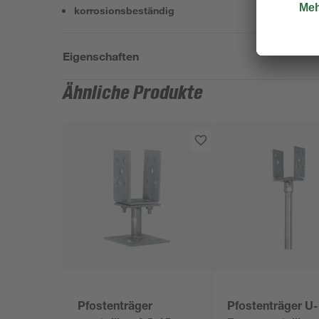
korrosionsbeständig
Eigenschaften
Ähnliche Produkte
Pfostenträger
Pfostenträger U-