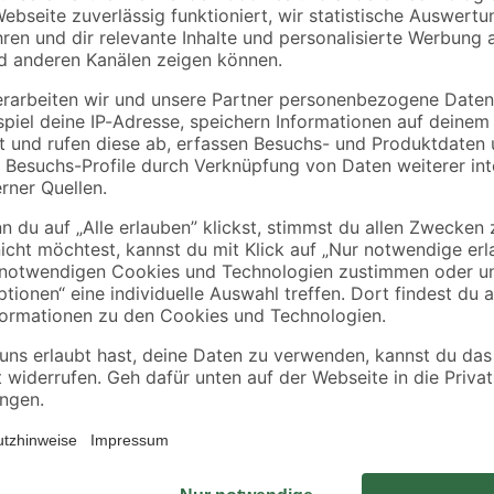
toom
Quick-mix
kg
Schnellbeton 25 kg
Beton 'Ruck-Zuck' 2
kg
7
,
8
,
99
99
€
€
0,32 € / Kilogramm
0,36 € / Kilogramm
Den Pfostenträger kannst du für v
Holzbalken und Stützen für Carpo
verankern. Deine Konstruktionen 
en
geschützt.