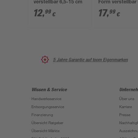
verstellbar 6,5-15 cm
Form verstellbar 
14,6 cm
12
,
17
,
99
99
€
€
5 Jahre Garantie auf toom Eigenmarken
Wissen & Service
Unterne
Handwerksservice
Über uns
Entsorgungsservice
Karriere
Finanzierung
Presse
Übersicht Ratgeber
Nachhaltigk
Übersicht Märkte
Auszeichn