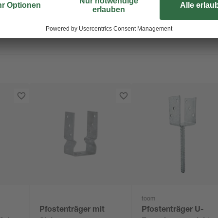
toom
Pfostenträger mit
Pfostenträger U-