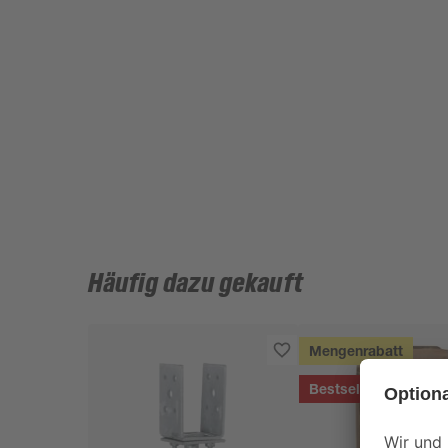
Häufig dazu gekauft
Mengenrabatt
Bestseller