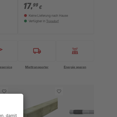
17
,
99
€
Keine Lieferung nach Hause
Troisdorf
Verfügbar in
eservice
Miettransporter
Energie sparen