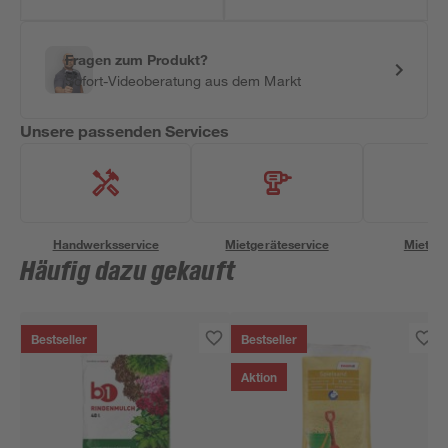
Fragen zum Produkt?
Sofort-Videoberatung aus dem Markt
Unsere passenden Services
Handwerksservice
Mietgeräteservice
Miettra
Häufig dazu gekauft
Bestseller
Bestseller
Aktion