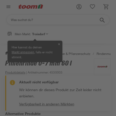
Mein Markt:
Troisdorf
✕
Hier kannst du deinen
, falls er nicht
Markt anpassen
/
Garten & Freizeit
/
Erden, Dünger & Pflanzenschutz
/
Rindenmulch
stimmt.
Pinienrinde 0-7 mm 60 l
Produktdetails
| Artikelnummer
:
4530003
Aktuell nicht verfügbar
Wir können dir dieses Produkt zur Zeit leider nicht
anbieten.
Verfügbarkeit in anderen Märkten
Alternative Produkte