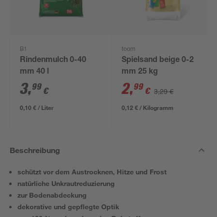
B1
toom
Rindenmulch 0-40
Spielsand beige 0-2
mm 40 l
mm 25 kg
3
,
2
,
99
99
€
€
3,29 €
0,10 € / Liter
0,12 € / Kilogramm
Beschreibung
schützt vor dem Austrocknen, Hitze und Frost
natürliche Unkrautreduzierung
zur Bodenabdeckung
dekorative und gepflegte Optik