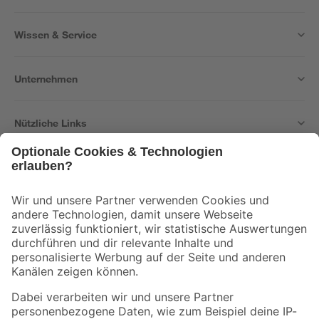
Wissen & Service
Unternehmen
Nützliche Links
Bleib auf dem Laufenden mit unserem Newsletter
Der toom Newsletter: Keine Angebote und Aktionen mehr verpassen!
Zur Newsletter Anmeldung
Folge uns