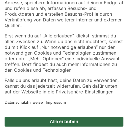
Zahlungsarten
Versandarten
Sicher einkaufen
Jetzt die toom-App herunterladen
Alle Preisangaben in EUR inkl. gesetzl. MwSt.. Die dargestellten Angebote sind unter
Umständen nicht in allen Märkten verfügbar. Die angegebenen Verfügbarkeiten beziehen
sich auf den unter "Mein Markt" ausgewählten toom Baumarkt. Alle Angebote und
Produkte nur solange der Vorrat reicht.
*Paketversand ab 59 € versandkostenfrei, gilt nicht für Artikel mit Speditionsversand, hier
fallen zusätzliche Versandkosten an.
Datenschutz
Privatsphäre
Impressum
AGB
Nutzungsbedingungen
Widerrufsrecht
Vertrag widerrufen