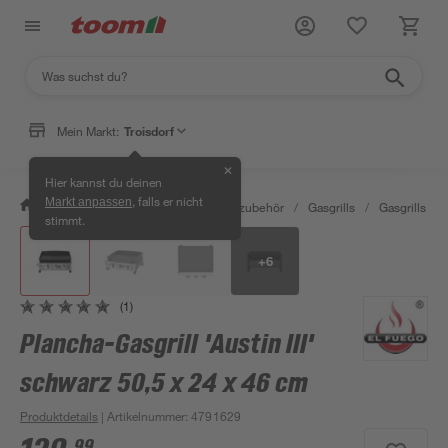
Mein Markt:
Troisdorf
✕
Hier kannst du deinen
, falls er nicht
Markt anpassen
/
Garten & Freizeit
/
Grills & Grillzubehör
/
Gasgrills
/
Gasgrills
/
stimmt.
+
6
(1)
Plancha-Gasgrill 'Austin III'
schwarz 50,5 x 24 x 46 cm
Produktdetails
| Artikelnummer
:
4791629
99