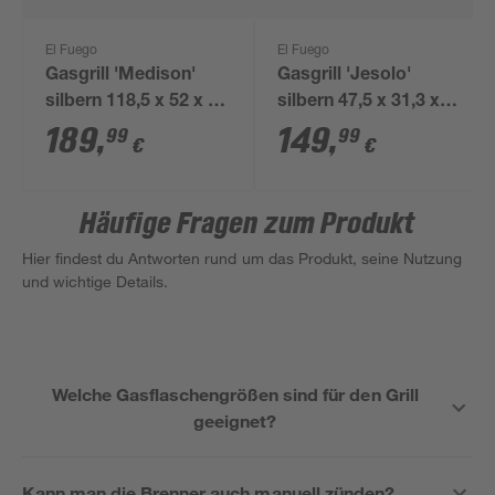
El Fuego
El Fuego
Gasgrill 'Medison'
Gasgrill 'Jesolo'
silbern 118,5 x 52 x 38
silbern 47,5 x 31,3 x
cm
43,2 cm
189
,
149
,
99
99
€
€
Häufige Fragen zum Produkt
Hier findest du Antworten rund um das Produkt, seine Nutzung
und wichtige Details.
Welche Gasflaschengrößen sind für den Grill
geeignet?
Kann man die Brenner auch manuell zünden?