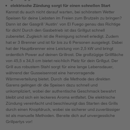
elektrische Zündung sorgt für einen schnellen Start
Kannst du auch nicht darauf warten, bei schönstem Wetter
Speisen für deine Liebsten im Freien zum Brutzeln zu bringen?
Dann ist der Gasgrill 'Austin' von El Fuego genau das Richtige
für dich! Durch den Gasbetrieb ist das Grillgut schnell
zubereitet. Zugleich ist die Reinigung schnell erledigt. Zudem
hat er 3 Brenner und ist für bis zu 6 Personen ausgelegt. Dabei
hat der Hauptbrenner eine Leistung von 2,5 kW und bringt
ordentlich Power auf deinen Grillrost. Die großzügige Grillfläche
von 45,5 x 34,5 cm bietet reichlich Platz für dein Grillgut. Der
Grill aus robustem Stahl sorgt für eine lange Lebensdauer,
während der Gusseisenrost eine hervorragende
Wärmeverteilung bietet. Durch die Methode des direkten
Garens gelingen dir die Speisen dazu schnell und
unkompliziert, wobei der authentische Geschmack bewahrt
bleibt und sich ein leckeres Aroma entfaltet. Die elektrische
Zündung vereinfacht und beschleunigt das Starten des Grills
durch einen Knopfdruck, wobei sie sicherer und zuverlässiger
ist als manuelle Methoden. Bereite dich auf unvergessliche
Grillpartys vor!