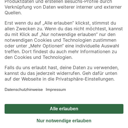
Sicher einkaufen
Jetzt die toom-App herunterladen
Alle Preisangaben in EUR inkl. gesetzl. MwSt.. Die dargestellten Angebote sind unter
Umständen nicht in allen Märkten verfügbar. Die angegebenen Verfügbarkeiten beziehen
sich auf den unter "Mein Markt" ausgewählten toom Baumarkt. Alle Angebote und
Produkte nur solange der Vorrat reicht.
*Paketversand ab 59 € versandkostenfrei, gilt nicht für Artikel mit Speditionsversand, hier
fallen zusätzliche Versandkosten an.
Datenschutz
Privatsphäre
Impressum
AGB
Nutzungsbedingungen
Widerrufsrecht
Vertrag widerrufen
Barrierefreiheit