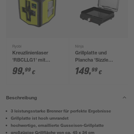
Ryobi
Ninja
Kreuzlinienlaser
Grillplatte und
'RBCLLG1' mit
Plancha 'Sizzle
Halterung
GR101EU' 1450 W
99
,
149
,
99
99
€
€
Beschreibung
3 leistungsstarke Brenner für perfekte Ergebnisse
Grillplatte ist hoch umrandet
hochwertige, emaillierte Gusseisen-Grillplatte
großzügige Grillfläche von ca. 45 x 34 cm