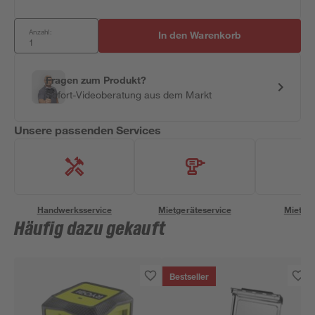
Anzahl:
In den Warenkorb
Fragen zum Produkt?
Sofort-Videoberatung aus dem Markt
Unsere passenden Services
Handwerksservice
Mietgeräteservice
Miettra
Häufig dazu gekauft
Bestseller