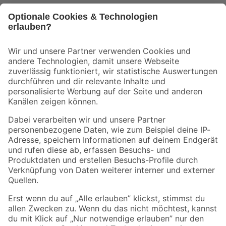
Bleib auf dem Laufenden mit unserem Newsletter
Der toom Newsletter: Keine Angebote und Aktionen mehr verpassen!
Zur Newsletter Anmeldung
Folge uns
Zahlungsarten
Versandarten
Sicher einkaufen
Jetzt die toom-App herunterladen