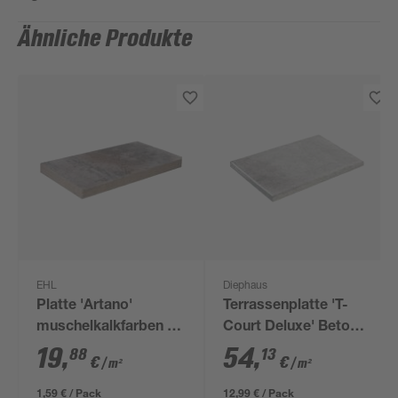
Ähnliche Produkte
EHL
Diephaus
Platte 'Artano'
Terrassenplatte 'T-
muschelkalkfarben 40
Court Deluxe' Beton
x 20 x 4 cm
quarzfarben 60 x 40 x
19
,
54
,
88
13
€
€
/ m²
/ m²
4 cm
1,59 € / Pack
12,99 € / Pack