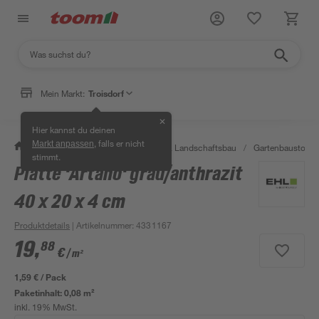
Mein Markt:
Troisdorf
✕
Hier kannst du deinen
, falls er nicht
Markt anpassen
/
Garten & Freizeit
/
Gartenbau & Landschaftsbau
/
Gartenbaustoffe 
stimmt.
Platte 'Artano' grau/anthrazit
40 x 20 x 4 cm
Produktdetails
| Artikelnummer
:
4331167
19
,
88
€
/ m²
1,59 € / Pack
Paketinhalt:
0,08 m²
inkl. 19% MwSt.