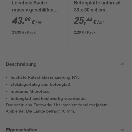
Leimholz Buche
Betonplatte anthrazit
massiv geschliffen
30 x 30 x 4 cm
1000 x 500 x 18 mm
43
,
25
,
98
44
€
€
/ m²
/ m²
21,99 € / Pack
2,29 € / Pack
Beschreibung
höchste Rutschklassifizierung R15
stelzlagerfähig und betonglatt
moderne Microfase
betonglatt und hochwertig verarbeitet
Der natürliche Farbverlauf harmoniert dabei mit jedem
Ambiente. Die Länge beträgt 40 mm.
Eigenschaften