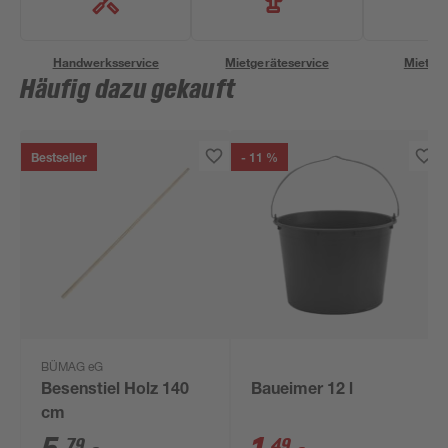
Handwerksservice
Mietgeräteservice
Miettra
Häufig dazu gekauft
Bestseller
- 11 %
BÜMAG eG
Besenstiel Holz 140
Baueimer 12 l
cm
79
49