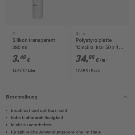
B1
Gutta
Silikon transparent
Polystyrolplatte
280 ml
'Cincilla' klar 50 x 100
x 0,25 cm
3
,
34
,
49
98
€
€
/ m²
12,46 € / Liter
17,49 € / Pack
Beschreibung
bruchfest und splittert nicht
hohe Lichtdurchlässigkeit
leicht zu verarbeiten
für zahlreiche Anwendungsbereiche im Haus