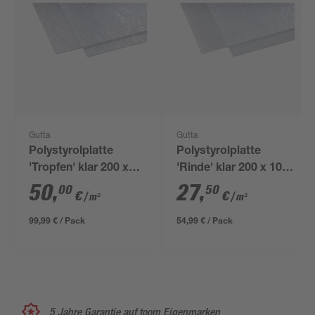
Gutta
Gutta
Polystyrolplatte
Polystyrolplatte
'Tropfen' klar 200 x
'Rinde' klar 200 x 100
100 x 0,5 cm
x 0,25 cm
50
,
27
,
00
50
€
€
/ m²
/ m²
99,99 € / Pack
54,99 € / Pack
5 Jahre Garantie auf toom Eigenmarken