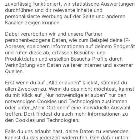
Zur Newsletter Anmeldung
Folge uns
Zahlungsarten
Versandarten
Sicher einkaufen
Jetzt die toom-App herunterladen
Alle Preisangaben in EUR inkl. gesetzl. MwSt.. Die dargestellten Angebote sind unter