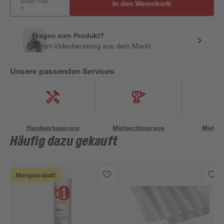
Anzahl: Pack
In den Warenkorb
Fragen zum Produkt?
Sofort-Videoberatung aus dem Markt
Unsere passenden Services
Handwerksservice
Mietgeräteservice
Miettra
Häufig dazu gekauft
Mengenrabatt