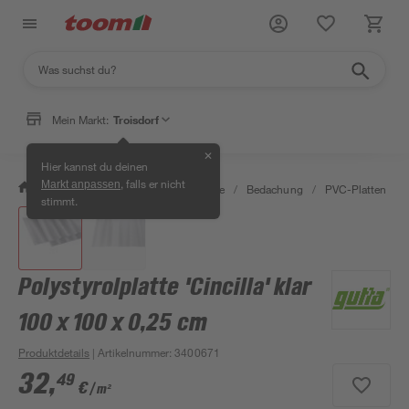
Mein Markt:
Troisdorf
✕
Hier kannst du deinen
, falls er nicht
Markt anpassen
/
Bauen & Renovieren
/
Baustoffe
/
Bedachung
/
PVC-Platten
/
stimmt.
Polystyrolplatte 'Cincilla' klar
100 x 100 x 0,25 cm
Produktdetails
| Artikelnummer
:
3400671
32
,
49
€
/ m²