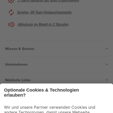
5 Jahre Garantie auf toom Eigenmarken
Sorglos, 90 Tage Umtauschgarantie
Abholung im Markt in 2 Stunden
Wissen & Service
Unternehmen
Nützliche Links
Bleib auf dem Laufenden mit unserem Newsletter
Der toom Newsletter: Keine Angebote und Aktionen mehr verpassen!