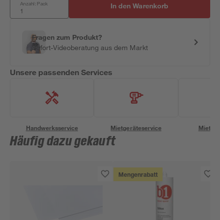
Anzahl: Pack
In den Warenkorb
Fragen zum Produkt?
Sofort-Videoberatung aus dem Markt
Unsere passenden Services
Handwerksservice
Mietgeräteservice
Miettra
Häufig dazu gekauft
Mengenrabatt