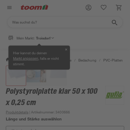
Mein Markt:
Troisdorf
✕
Hier kannst du deinen
, falls er nicht
Markt anpassen
/
Bauen & Renovieren
/
Baustoffe
/
Bedachung
/
PVC-Platten
/
stimmt.
Polystyrolplatte klar 50 x 100
x 0,25 cm
Produktdetails
| Artikelnummer
:
3400666
Länge und Stärke auswählen