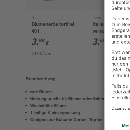
B1
toom
Blumenerde torffrei
Italienische Kräu
40 l
verschiedene So
14 cm Topf
3
,
3
,
99
59
€
€
0,10 € / Liter
Beschreibung
rote Blüten
Nahrungsquelle für Bienen oder Schmetterlinge
Wuchshöhe 80 cm
1-teilige Kleinverpackung
Geeignet zur Kultur in Garten, Töpfen und Kästen