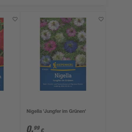
Nigella 'Jungfer im Grünen'
0
,
99
€