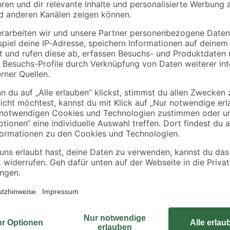
ter
rten
Die Dahlie ist eine Pflanze mit ele
Blumenzwiebel von toom ab April 
erfreuen Sie sich an der Blütenpra
einem Abstand von 40 cm bei einer