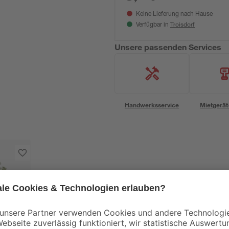
Keine Lieferung nach Hause
Troisdorf
Verfügbar in
Unsere passenden Services
Handwerksservice
Mietgerät