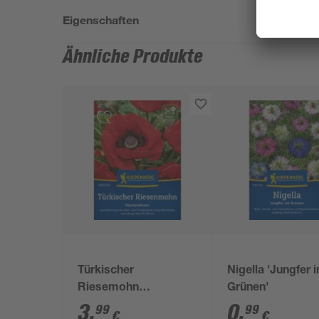
Eigenschaften
Ähnliche Produkte
Türkischer
Nigella 'Jungfer 
Riesemohn
Grünen'
Olympiafeuer'
3
,
0
,
99
99
€
€