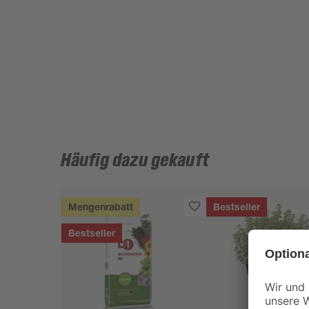
Häufig dazu gekauft
Mengenrabatt
Bestseller
Bestseller