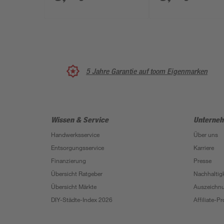
5 Jahre Garantie auf toom Eigenmarken
Wissen & Service
Unterne
Handwerksservice
Über uns
Entsorgungsservice
Karriere
Finanzierung
Presse
Übersicht Ratgeber
Nachhaltigk
Übersicht Märkte
Auszeichn
DIY-Städte-Index 2026
Affiliate-