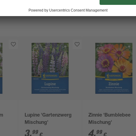
im
Lupine 'Gartenzwerg
Zinnie 'Bumblebee
Mischung'
Mischung'
3
,
4
,
99
99
€
€