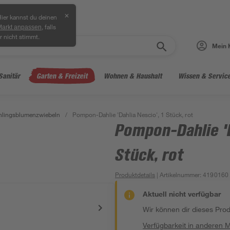
✕
ier kannst du deinen
, falls
Markt anpassen
r nicht stimmt.
Mein 
Sanitär
Garten & Freizeit
Wohnen & Haushalt
Wissen & Servic
hlingsblumenzwiebeln
/
Pompon-Dahlie 'Dahlia Nescio', 1 Stück, rot
Pompon-Dahlie 'D
Stück, rot
Produktdetails
| Artikelnummer
:
4190160
Aktuell nicht verfügbar
Wir können dir dieses Produ
Verfügbarkeit in anderen 