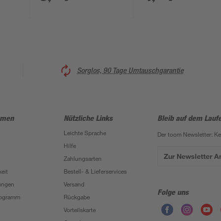
Sorglos, 90 Tage Umtauschgarantie
hmen
Nützliche Links
Bleib auf dem Lauf
Leichte Sprache
Der toom Newsletter: K
Hilfe
Zur Newsletter 
Zahlungsarten
eit
Bestell- & Lieferservices
ungen
Versand
Folge uns
Programm
Rückgabe
Vorteilskarte