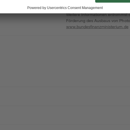
Voraussetzungen gelten als erfüllt, 
Marktstammdatenregister nicht meh
Weitere Informationen entnimmst
Förderung des Ausbaus von Photov
www.bundesfinanzministerium.de