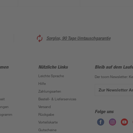
Wechselrichter 5er-
Set
Sorglos, 90 Tage Umtauschgarantie
hmen
Nützliche Links
Bleib auf dem Lauf
Leichte Sprache
Der toom Newsletter: K
Hilfe
Zur Newsletter 
Zahlungsarten
eit
Bestell- & Lieferservices
ungen
Versand
Folge uns
Programm
Rückgabe
Vorteilskarte
Gutscheine