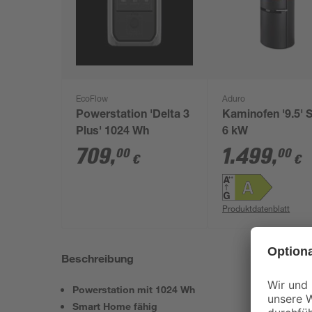
EcoFlow
Aduro
Powerstation 'Delta 3
Kaminofen '9.5' S
Plus' 1024 Wh
6 kW
709
,
1.499
,
00
00
€
€
Produktdatenblatt
Beschreibung
Powerstation mit 1024 Wh
Smart Home fähig