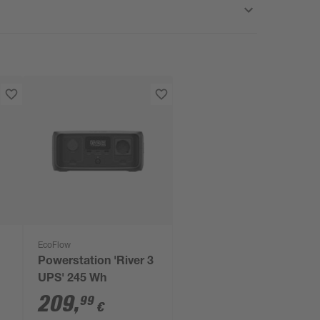
EcoFlow
Powerstation 'River 3
UPS' 245 Wh
209
,
99
€