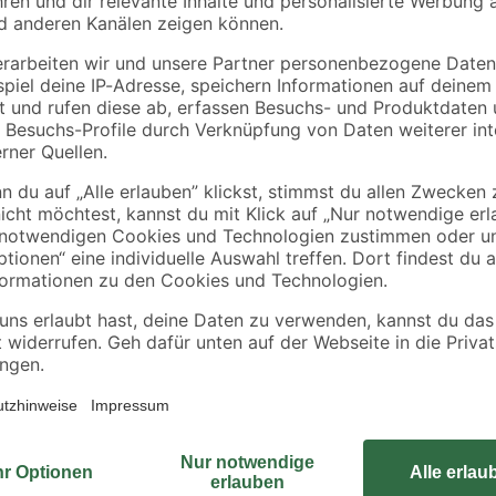
Powerstation ist mit einem Lithiu
mehr Ladezyklen als bei der Lithi
fortschrittlichen Akku ist ein hoh
gegen eine Tiefenentladung gewähr
eine gute Umweltverträglichkeit u
Geräte. Dank des leistungsstarke
kompatiblen Solarpanelen, ebenfal
unabhängiger von deinem Netzbetr
erreicht dieser Alleskönner eine d
Boost-Funktion erreichst du dazu 
Sinuswelle), somit kannst du eine 
kostenlosen APP von Ecoflow über 
Sollte kein Wi-Fi vorhanden sein 
werden.
Unter dem Reiter Datenblätter fi
Photovoltaikanlage ohne Umsatzst
Ab Januar 2023 entfällt die Umsatz
Anlagen, insbesondere auf Privatw
Komponenten wie Module, Wechselr
unter anderem, dass die Lieferung 