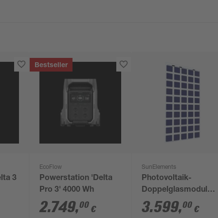
Bestseller
EcoFlow
SunElements
lta 3
Powerstation 'Delta
Photovoltaik-
Pro 3' 4000 Wh
Doppelglasmodul
'SunGarden Energy'
2.749
,
3.599
,
00
00
€
€
275 Wp