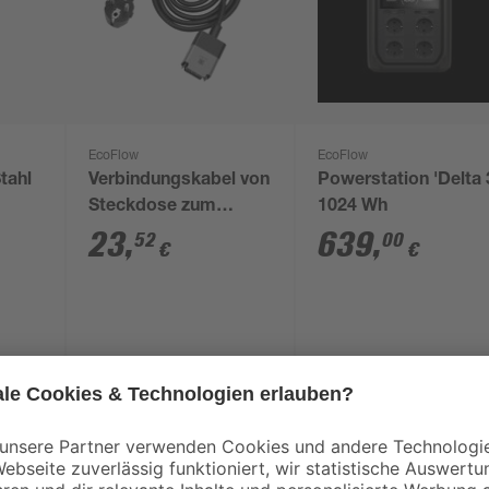
EcoFlow
EcoFlow
tahl
Verbindungskabel von
Powerstation 'Delta 
Steckdose zum
1024 Wh
Powerstream 5 m
23
,
639
,
52
00
€
€
Die Powerstation 'Delta 2' der Fir
'Delta'. Diese unterscheidet sich i