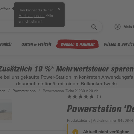
öffnet
✕
Hier kannst du deinen
, falls
Markt anpassen
er nicht stimmt.
Mein 
Sanitär
Garten & Freizeit
Wohnen & Haushalt
Wissen & Servic
Zusätzlich 19 %* Mehrwertsteuer sparen
ne bei uns gekaufte Power-Station im konkreten Anwendungsfall
dauerhaft stationär mit einem Balkonkraftwerk).
rien
/
Powerstations
/
Powerstation 'Delta 2' 230 V 20 Ah
(1)
Powerstation 'De
Produktdetails
| Artikelnummer
:
9450844
Aktuell nicht verfügbar