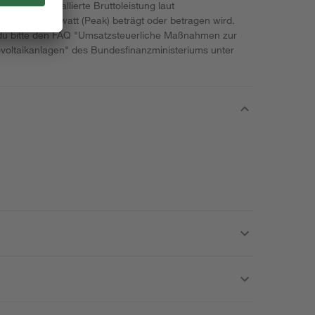
wenn die installierte Bruttoleistung laut
r als 30 Kilowatt (Peak) beträgt oder betragen wird.
 du bitte den FAQ "Umsatzsteuerliche Maßnahmen zur
oltaikanlagen" des Bundesfinanzministeriums unter