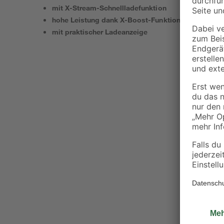
mit X-Stream-Schnellladefunktion
hohe Leistung dank X-Boost-Funktion
mit praktischer Ladeanzeige