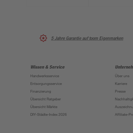
5 Jahre Garantie auf toom Eigenmarken
Wissen & Service
Unterne
Handwerksservice
Über uns
Entsorgungsservice
Karriere
Finanzierung
Presse
Übersicht Ratgeber
Nachhaltigk
Übersicht Märkte
Auszeichn
DIY-Städte-Index 2026
Affiliate-