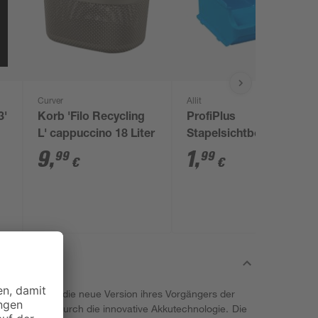
Curver
Allit
3'
Korb 'Filo Recycling
ProfiPlus
L' cappuccino 18 Liter
Stapelsichtbox 'Box
2B' blau 16 x 13,7 x
9
,
1
,
99
99
€
€
8,2 cm
ma Ecoflow ist die neue Version ihres Vorgängers der
n erster Linie durch die innovative Akkutechnologie. Die