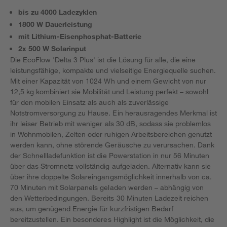
bis zu 4000 Ladezyklen
1800 W Dauerleistung
mit Lithium-Eisenphosphat-Batterie
2x 500 W Solarinput
Die EcoFlow 'Delta 3 Plus' ist die Lösung für alle, die eine
leistungsfähige, kompakte und vielseitige Energiequelle suchen.
Mit einer Kapazität von 1024 Wh und einem Gewicht von nur
12,5 kg kombiniert sie Mobilität und Leistung perfekt – sowohl
für den mobilen Einsatz als auch als zuverlässige
Notstromversorgung zu Hause. Ein herausragendes Merkmal ist
ihr leiser Betrieb mit weniger als 30 dB, sodass sie problemlos
in Wohnmobilen, Zelten oder ruhigen Arbeitsbereichen genutzt
werden kann, ohne störende Geräusche zu verursachen. Dank
der Schnellladefunktion ist die Powerstation in nur 56 Minuten
über das Stromnetz vollständig aufgeladen. Alternativ kann sie
über ihre doppelte Solareingangsmöglichkeit innerhalb von ca.
70 Minuten mit Solarpanels geladen werden – abhängig von
den Wetterbedingungen. Bereits 30 Minuten Ladezeit reichen
aus, um genügend Energie für kurzfristigen Bedarf
bereitzustellen. Ein besonderes Highlight ist die Möglichkeit, die