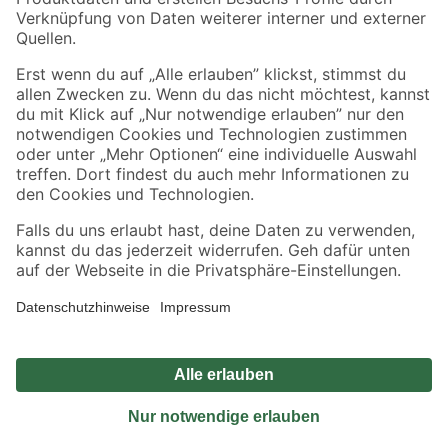
Sicher einkaufen
Jetzt die toom-App herunterladen
Alle Preisangaben in EUR inkl. gesetzl. MwSt.. Die dargestellten Angebote sind unter
Umständen nicht in allen Märkten verfügbar. Die angegebenen Verfügbarkeiten beziehen
sich auf den unter "Mein Markt" ausgewählten toom Baumarkt. Alle Angebote und
Produkte nur solange der Vorrat reicht.
*Paketversand ab 59 € versandkostenfrei, gilt nicht für Artikel mit Speditionsversand, hier
fallen zusätzliche Versandkosten an.
Datenschutz
Privatsphäre
Impressum
AGB
Nutzungsbedingungen
Widerrufsrecht
Vertrag widerrufen
Barrierefreiheit