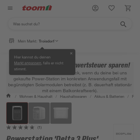
Mein Markt:
Troisdorf
✕
Hier kannst du deinen
, falls er nicht
Zusätzlich 19 %* Mehrwertsteuer sparen!
Markt anpassen
stimmt.
Wir erstatten dir die MwSt zurück, wenn du deine bei uns
gekaufte Power-Station im konkreten Anwendungsfall mit
begünstigten Solarmodulen betreibst (z. B. dauerhaft stationär
mit einem Balkonkraftwerk).
/
Wohnen & Haushalt
/
Haushaltswaren
/
Akkus & Batterien
/
Powe
(1)
Powerstation 'Delta 3 Plus'