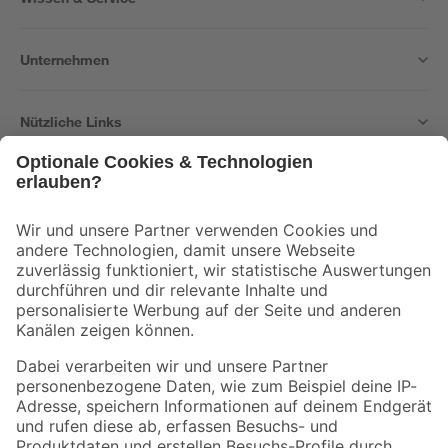
Unternehmen
Nützliche Links
Bleib auf dem Laufenden mit unserem Newsletter
Der toom Newsletter: Keine Angebote und Aktionen mehr verpassen!
Zur Newsletter Anmeldung
Folge uns
Zahlungsarten
Versandarten