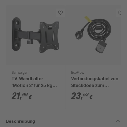
Schwaiger
EcoFlow
TV-Wandhalter
Verbindungskabel von
'Motion 2' für 25 kg
Steckdose zum
Gewicht neigbar
Powerstream 5 m
21
,
23
,
99
52
€
€
schwenkbar
Beschreibung