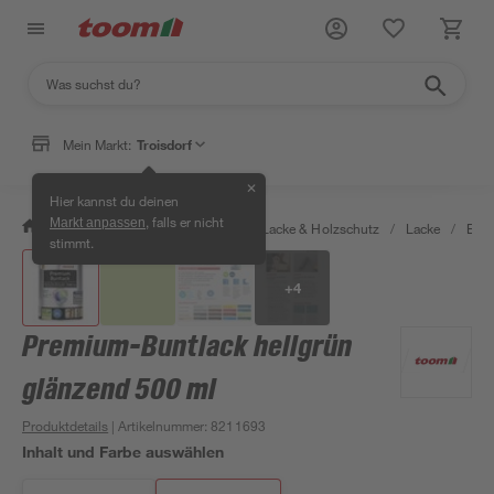
Mein Markt:
Troisdorf
✕
Hier kannst du deinen
, falls er nicht
Markt anpassen
/
Bauen & Renovieren
/
Farben, Lacke & Holzschutz
/
Lacke
/
Bunt
stimmt.
+
4
Premium-Buntlack hellgrün
glänzend 500 ml
Produktdetails
| Artikelnummer
:
8211693
Inhalt und Farbe auswählen