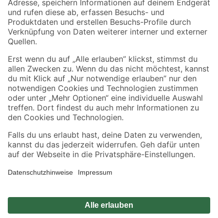
Zahlungsarten
Versandarten
Sicher einkaufen
Jetzt die toom-App herunterladen
Alle Preisangaben in EUR inkl. gesetzl. MwSt.. Die dargestellten Angebote sind unter
Umständen nicht in allen Märkten verfügbar. Die angegebenen Verfügbarkeiten beziehen
sich auf den unter "Mein Markt" ausgewählten toom Baumarkt. Alle Angebote und
Produkte nur solange der Vorrat reicht.
*Paketversand ab 59 € versandkostenfrei, gilt nicht für Artikel mit Speditionsversand, hier
fallen zusätzliche Versandkosten an.
Datenschutz
Privatsphäre
Impressum
AGB
Nutzungsbedingungen
Widerrufsrecht
Vertrag widerrufen