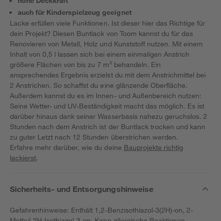
hohe Deckkraft
auch für Kinderspielzeug geeignet
Lacke erfüllen viele Funktionen. Ist dieser hier das Richtige für
dein Projekt? Diesen Buntlack von Toom kannst du für das
Renovieren von Metall, Holz und Kunststoff nutzen. Mit einem
Inhalt von 0,5 l lassen sich bei einem einmaligen Anstrich
größere Flächen von bis zu 7 m² behandeln. Ein
ansprechendes Ergebnis erzielst du mit dem Anstrichmittel bei
2 Anstrichen. So schaffst du eine glänzende Oberfläche.
Außerdem kannst du es im Innen- und Außenbereich nutzen:
Seine Wetter- und UV-Beständigkeit macht das möglich. Es ist
darüber hinaus dank seiner Wasserbasis nahezu geruchslos. 2
Stunden nach dem Anstrich ist der Buntlack trocken und kann
zu guter Letzt nach 12 Stunden überstrichen werden.
Erfahre mehr darüber, wie du deine
Bauprojekte richtig
lackierst
.
Sicherheits- und Entsorgungshinweise
Gefahrenhinweise: Enthält 1,2-Benzisothiazol-3(2H)-on, 2-
Methyl-2H-Isothiazol-3-on. Kann allergische Reaktionen