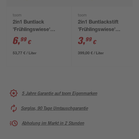
toom
toom
2in1 Buntlack
2in1 Buntlackstift
'Frühlingswiese'
'Frühlingswiese'
limettengrün
limettengrün
6
,
3
,
99
99
€
€
seidenmatt 125 ml
seidenmatt 12 ml
53,77 € / Liter
399,00 € / Liter
5 Jahre Garantie auf toom Eigenmarken
Sorglos, 90 Tage Umtauschgarantie
Abholung im Markt in 2 Stunden