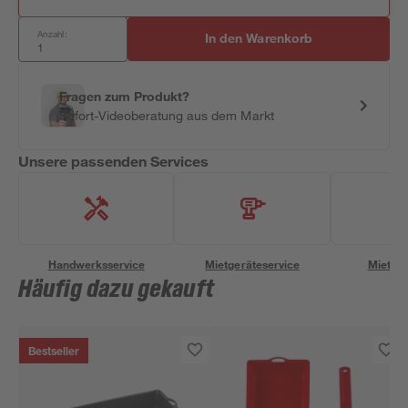
Anzahl:
In den Warenkorb
Fragen zum Produkt?
Sofort-Videoberatung aus dem Markt
Unsere passenden Services
Handwerksservice
Mietgeräteservice
Miettra
Häufig dazu gekauft
Bestseller