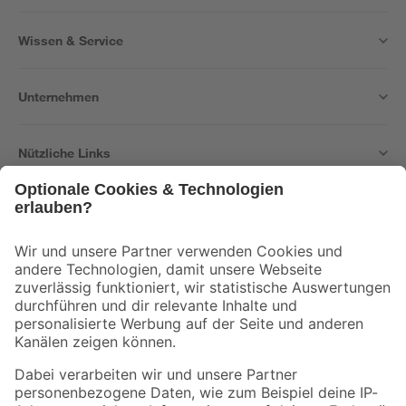
Wissen & Service
Unternehmen
Nützliche Links
Bleib auf dem Laufenden mit unserem Newsletter
Der toom Newsletter: Keine Angebote und Aktionen mehr verpassen!
Zur Newsletter Anmeldung
Folge uns