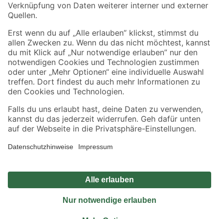
Sicher einkaufen
Jetzt die toom-App herunterladen
Alle Preisangaben in EUR inkl. gesetzl. MwSt.. Die dargestellten Angebote sind unter
Umständen nicht in allen Märkten verfügbar. Die angegebenen Verfügbarkeiten beziehen
sich auf den unter "Mein Markt" ausgewählten toom Baumarkt. Alle Angebote und
Produkte nur solange der Vorrat reicht.
*Paketversand ab 59 € versandkostenfrei, gilt nicht für Artikel mit Speditionsversand, hier
fallen zusätzliche Versandkosten an.
Datenschutz
Privatsphäre
Impressum
AGB
Nutzungsbedingungen
Widerrufsrecht
Vertrag widerrufen
Barrierefreiheit