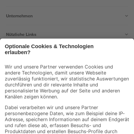
Unternehmen
Nützliche Links
Bleib auf dem Laufenden mit unserem Newsletter
Der toom Newsletter: Keine Angebote und Aktionen mehr verpassen!
Zur Newsletter Anmeldung
Folge uns
Zahlungsarten
Versandarten