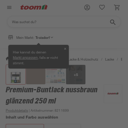
Mein Markt:
Troisdorf
✕
Hier kannst du deinen
, falls er nicht
Markt anpassen
/
Bauen & Renovieren
/
Farben, Lacke & Holzschutz
/
Lacke
/
Bunt
stimmt.
+
5
Premium-Buntlack nussbraun
glänzend 250 ml
Produktdetails
| Artikelnummer
:
8211699
Inhalt und Farbe auswählen