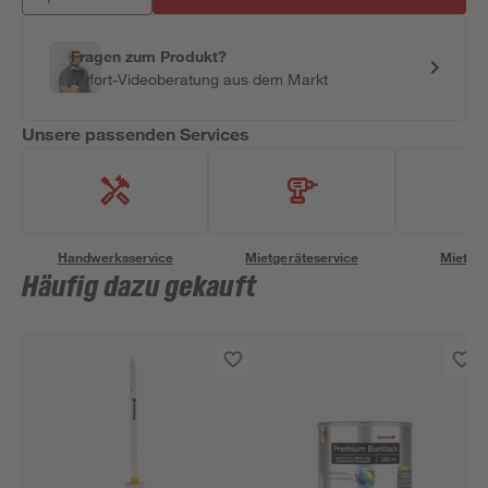
Fragen zum Produkt?
Sofort-Videoberatung aus dem Markt
Unsere passenden Services
Handwerksservice
Mietgeräteservice
Miettra
Häufig dazu gekauft