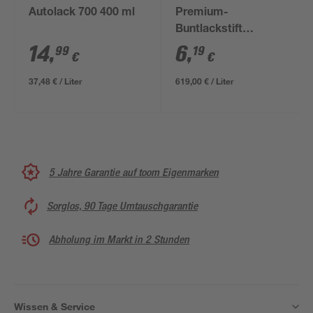
Autolack 700 400 ml
Premium-
Buntlackstift
enzianblau glänzend
14
,
6
,
99
19
€
€
12 ml
37,48 € / Liter
619,00 € / Liter
5 Jahre Garantie auf toom Eigenmarken
Sorglos, 90 Tage Umtauschgarantie
Abholung im Markt in 2 Stunden
Wissen & Service