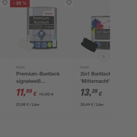
- 25 %
toom
toom
Premium-Buntlack
2in1 Buntlack
signalweiß
'Mitternacht'
seidenmatt 500 ml
tiefschwarz
11
,
13
,
99
29
€
€
15,99 €
seidenmatt 375 ml
23,98 € / Liter
35,44 € / Liter