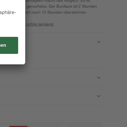
- und UV-Beständigkeit macht das möglich. Es ist
rbasis nahezu geruchslos. Der Buntlack ist 2 Stunden
nn zu guter Letzt nach 12 Stunden überstrichen
ne
Bauprojekte richtig lackierst
.
.