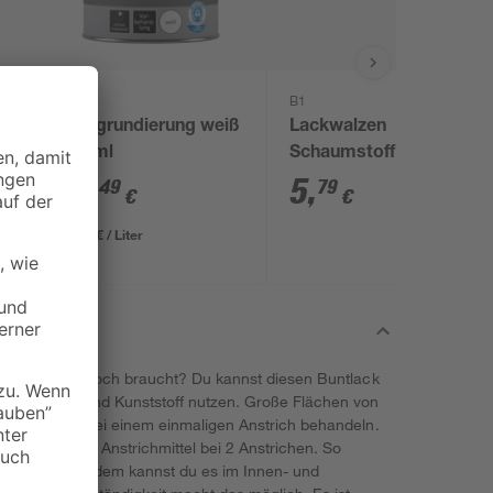
toom
B1
'
Holzgrundierung weiß
Lackwalzen
750 ml
Schaumstoff 11 cm 5
Stück
16
,
5
,
49
79
€
€
21,99 € / Liter
s dein Projekt noch braucht? Du kannst diesen Buntlack
etall, Holz und Kunststoff nutzen. Große Flächen von
nhalt von 2 l bei einem einmaligen Anstrich behandeln.
t du mit dem Anstrichmittel bei 2 Anstrichen. So
rfläche. Außerdem kannst du es im Innen- und