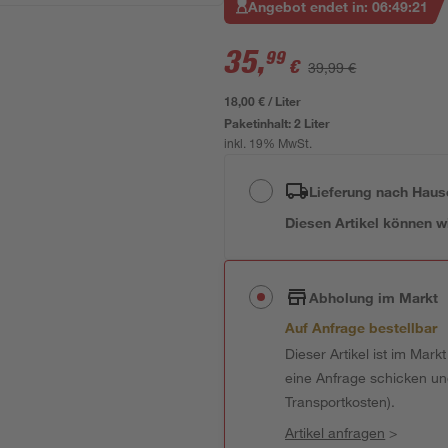
Angebot endet in:
06
:
49
:
20
35
,
99
€
39,99 €
18,00 € / Liter
Paketinhalt:
2 Liter
inkl. 19% MwSt.
Lieferung nach Haus
Diesen Artikel können wir
Abholung im Markt
Auf Anfrage bestellbar
Dieser Artikel ist im Mark
eine Anfrage schicken und 
Transportkosten).
Artikel anfragen
>