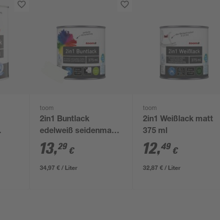
toom
toom
2in1 Buntlack
2in1 Weißlack matt
edelweiß seidenmatt
375 ml
375 ml
13
,
12
,
29
49
€
€
34,97 € / Liter
32,87 € / Liter