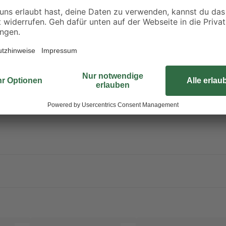
Außenbereich nutzen: Seine Wetter
darüber hinaus dank seiner Wasse
nach dem Anstrich trocken und ka
werden.
Erfahre mehr darüber, wie du dei
2-Methyl-2H-Isothiazol-3-on. Kann allergische Reaktionen hervorrufen