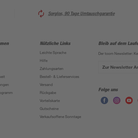
Sorglos, 90 Tage Umtauschgarantie
hmen
Nützliche Links
Bleib auf dem Lauf
Leichte Sprache
Der toom Newsletter: K
Hilfe
Zur Newsletter 
Zahlungsarten
eit
Bestell- & Lieferservices
ungen
Versand
Folge uns
Programm
Rückgabe
Vorteilskarte
Gutscheine
Verkaufsoffene Sonntage