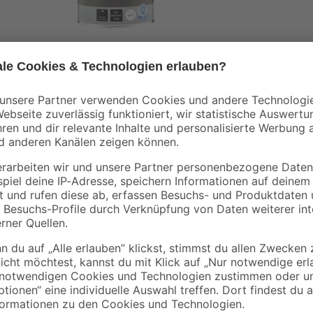
toom
toom
ort'
Holzgrundierung weiß
Lackwalze 'Premium
ück
2,5 l
glatt 11 cm 2 Stück
36
,
6
,
99
29
€
€
14,80 € / Liter
Ist dieser Lack vielleicht das, wa
von Toom für das Renovieren von M
bis zu 27 m² lassen sich mit dem I
Ein ansprechendes Ergebnis erziels
schaffst du eine seidenmatte Obe