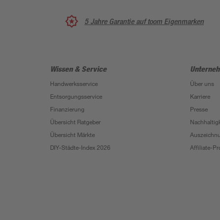
5 Jahre Garantie auf toom Eigenmarken
Wissen & Service
Unterne
Handwerksservice
Über uns
Entsorgungsservice
Karriere
Finanzierung
Presse
Übersicht Ratgeber
Nachhaltigk
Übersicht Märkte
Auszeichn
DIY-Städte-Index 2026
Affiliate-