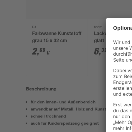
B1
toom
Farbwanne Kunststoff
Lackwalze 'Komf
grau 15 x 32 cm
glatt 11 cm 5 St
2
,
6
,
69
39
€
€
Beschreibung
für den Innen- und Außenbereich
anwendbar auf Metall, Holz und Kunststoff
schnell trocknend
auch für Kinderspielzeug geeignet