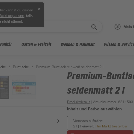
✕
ier kannst du deinen
, falls
Markt anpassen
r nicht stimmt.
Mein 
Sanitär
Garten & Freizeit
Wohnen & Haushalt
Wissen & Servic
acke
/
Buntlacke
/
Premium-Buntlack reinweiß seidenmatt 2 l
Premium-Buntlac
seidenmatt 2 l
Produktdetails
| Artikelnummer
:
8211503
Inhalt und Farbe auswählen
Varianten aufrufen:
2 l | Reinweiß
|
Im Markt bestellbar