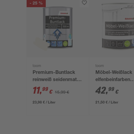
- 25 %
toom
toom
Premium-Buntlack
Möbel-Weißlack
reinweiß seidenmatt
elfenbeinfarben
500 ml
seidenmatt 2 l
11
,
42
,
99
99
€
€
15,99 €
23,98 € / Liter
21,50 € / Liter