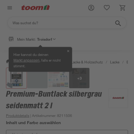
Mein Markt:
Troisdorf
✕
Hier kannst du deinen
, falls er nicht
Markt anpassen
/
Bauen & Renovieren
/
Farben, Lacke & Holzschutz
/
Lacke
/
Bunt
stimmt.
+
3
Premium-Buntlack silbergrau
seidenmatt 2 l
Produktdetails
| Artikelnummer
:
8211506
Inhalt und Farbe auswählen