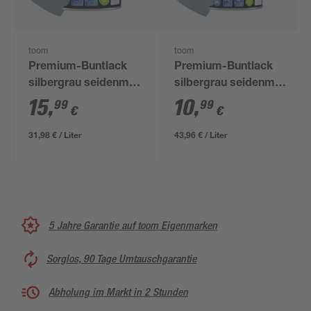
toom
toom
Premium-Buntlack
Premium-Buntlack
silbergrau seidenmatt
silbergrau seidenmatt
500 ml
250 ml
15
,
10
,
99
99
€
€
31,98 € / Liter
43,96 € / Liter
5 Jahre Garantie auf toom Eigenmarken
Sorglos, 90 Tage Umtauschgarantie
Abholung im Markt in 2 Stunden