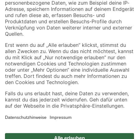
Zahlungsarten
Versandarten
Sicher einkaufen
Jetzt die toom-App herunterladen
Alle Preisangaben in EUR inkl. gesetzl. MwSt.. Die dargestellten Angebote sind unter
Umständen nicht in allen Märkten verfügbar. Die angegebenen Verfügbarkeiten beziehen
sich auf den unter "Mein Markt" ausgewählten toom Baumarkt. Alle Angebote und
Produkte nur solange der Vorrat reicht.
*Paketversand ab 59 € versandkostenfrei, gilt nicht für Artikel mit Speditionsversand, hier
fallen zusätzliche Versandkosten an.
Datenschutz
Privatsphäre
Impressum
AGB