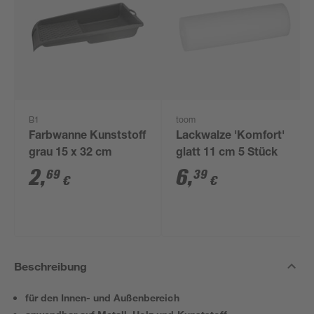
B1
toom
Farbwanne Kunststoff
Lackwalze 'Komfort'
grau 15 x 32 cm
glatt 11 cm 5 Stück
2
,
6
,
69
39
€
€
Beschreibung
für den Innen- und Außenbereich