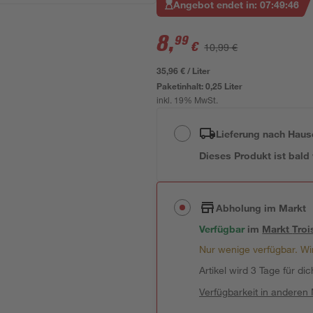
Angebot endet in:
07
:
49
:
45
8
,
99
€
10,99 €
35,96 € / Liter
Paketinhalt:
0,25 Liter
inkl. 19% MwSt.
Lieferung nach Haus
Dieses Produkt ist bald
Abholung im Markt
Verfügbar
im
Markt
Troi
Nur wenige verfügbar. Wir
Artikel wird 3 Tage für dic
Verfügbarkeit in anderen