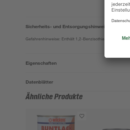
Sicherheits- und Entsorgungshinweise
Gefahrenhinweise: Enthält 1,2-Benzisothiazol-3(2H)-on, 
Eigenschaften
Datenblätter
Ähnliche Produkte