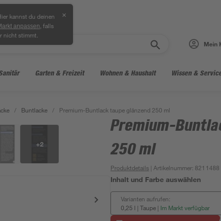
✕
ier kannst du deinen
, falls
Markt anpassen
r nicht stimmt.
Mein 
Sanitär
Garten & Freizeit
Wohnen & Haushalt
Wissen & Servic
acke
/
Buntlacke
/
Premium-Buntlack taupe glänzend 250 ml
Premium-Buntlac
+
2
250 ml
Produktdetails
| Artikelnummer
:
8211488
Inhalt und Farbe auswählen
Varianten aufrufen:
0,25 l | Taupe
|
Im Markt verfügbar