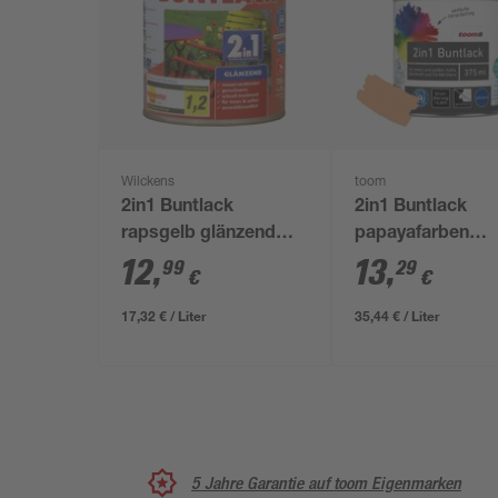
Wilckens
toom
2in1 Buntlack
2in1 Buntlack
rapsgelb glänzend
papayafarben
750 ml
glänzend 375 ml
12
,
13
,
99
29
€
€
17,32 € / Liter
35,44 € / Liter
5 Jahre Garantie auf toom Eigenmarken