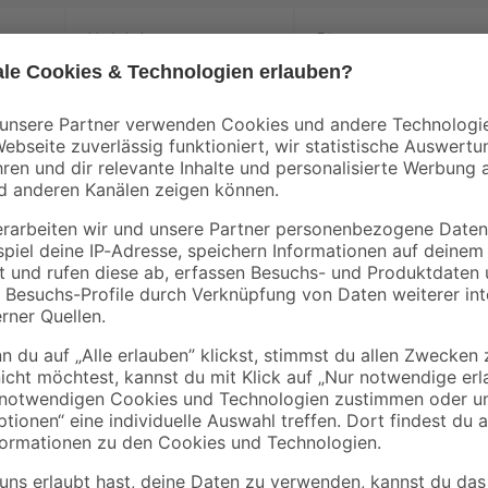
binderholz
B1
lig
Latte sägerau 2000 x
Flachpinselset 3-tlg.
48 x 24 mm
1
,
5
,
78
59
€
€
0,89 € / Meter
Lacke können in vielen Bereichen v
dein Projekt? Dieser Buntlack von
und Kunststoff. Du kannst mit dem 
Flächen bis zu 3 m² behandeln. Ei
Anstrichmittel bei 2 Anstrichen. 
kannst du es im Innen- und Außen
macht das möglich. Darüber hinaus
geruchslos. Der Buntlack ist 2 St