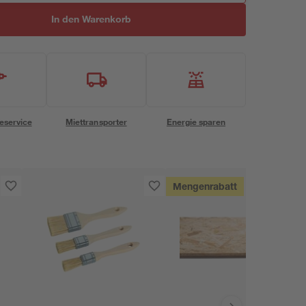
In den Warenkorb
eservice
Miettransporter
Energie sparen
Mengenrabatt