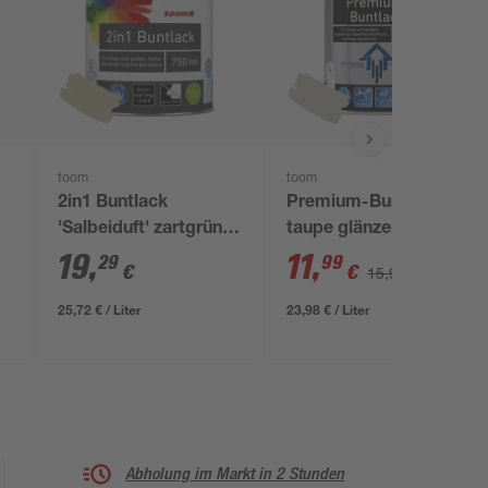
toom
toom
2in1 Buntlack
Premium-Buntlack
'Salbeiduft' zartgrün
taupe glänzend 500
seidenmatt 750 ml
ml
19
,
11
,
29
99
€
€
15,99 €
25,72 € / Liter
23,98 € / Liter
Abholung im Markt in 2 Stunden