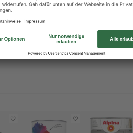
nach 12 Stunden überstrichen we
Erfahre mehr darüber, wie du dei
2-Methyl-2H-Isothiazol-3-on. Kann allergische Reaktionen hervorrufen