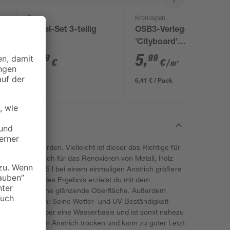
B1
Kronospan
Pinsel-Set 3-teilig
OSB3-Verlegeplatte
'Cityboard'
ungeschliffen 1690 x
5
,
5
,
29
99
€
€
/ m²
634 x 12 mm
6,41 € / Pack
erwendet werden. Vielleicht ist dieser das Richtige für
 Toom eignet sich für das Renovieren von Metall, Holz
Inhalt von 0,25 l bei einem einmaligen Anstrich größere
n ansprechendes Ergebnis erzielst du mit dem
So schaffst du eine glänzende Oberfläche. Außerdem
bereich nutzen: Seine Wetter- und UV-Beständigkeit
 verfügt es über eine Wasserbasis und ist somit nahezu
unden nach dem Anstrich trocken und kann zu guter Letzt