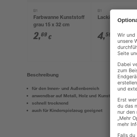
B1
B1
Farbwanne Kunststoff
Lackier-Set 3-tei
grau 15 x 32 cm
2
,
4
,
69
59
€
€
Beschreibung
für den Innen- und Außenbereich
anwendbar auf Metall, Holz und Kunststoff
schnell trocknend
auch für Kinderspielzeug geeignet