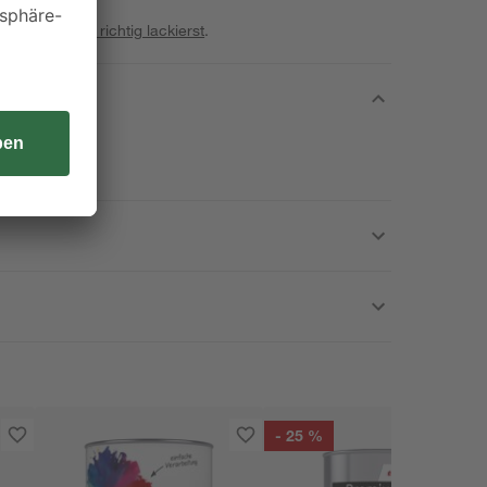
rden.
ne
Bauprojekte richtig lackierst
.
.
- 25 %