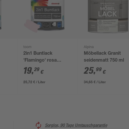
toom
Alpina
2in1 Buntlack
Möbellack Granit
'Flamingo' rosa
seidenmatt 750 ml
glänzend 750 ml
19
,
25
,
29
99
€
€
25,72 € / Liter
34,65 € / Liter
Sorglos, 90 Tage Umtauschgarantie