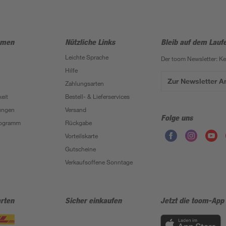
hmen
Nützliche Links
Bleib auf dem Lauf
Leichte Sprache
Der toom Newsletter: K
Hilfe
Zur Newsletter 
Zahlungsarten
eit
Bestell- & Lieferservices
ungen
Versand
Folge uns
Programm
Rückgabe
Vorteilskarte
Gutscheine
Verkaufsoffene Sonntage
rten
Sicher einkaufen
Jetzt die toom-App