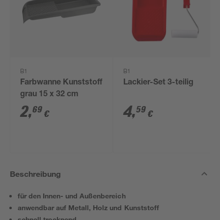
B1
B1
Farbwanne Kunststoff
Lackier-Set 3-teilig
grau 15 x 32 cm
2
,
4
,
69
59
€
€
Beschreibung
für den Innen- und Außenbereich
anwendbar auf Metall, Holz und Kunststoff
schnell trocknend