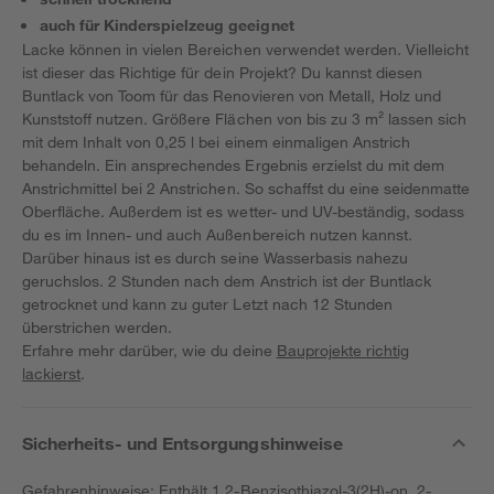
auch für Kinderspielzeug geeignet
Lacke können in vielen Bereichen verwendet werden. Vielleicht
ist dieser das Richtige für dein Projekt? Du kannst diesen
Buntlack von Toom für das Renovieren von Metall, Holz und
Kunststoff nutzen. Größere Flächen von bis zu 3 m² lassen sich
mit dem Inhalt von 0,25 l bei einem einmaligen Anstrich
behandeln. Ein ansprechendes Ergebnis erzielst du mit dem
Anstrichmittel bei 2 Anstrichen. So schaffst du eine seidenmatte
Oberfläche. Außerdem ist es wetter- und UV-beständig, sodass
du es im Innen- und auch Außenbereich nutzen kannst.
Darüber hinaus ist es durch seine Wasserbasis nahezu
geruchslos. 2 Stunden nach dem Anstrich ist der Buntlack
getrocknet und kann zu guter Letzt nach 12 Stunden
überstrichen werden.
Erfahre mehr darüber, wie du deine
Bauprojekte richtig
lackierst
.
Sicherheits- und Entsorgungshinweise
Gefahrenhinweise: Enthält 1,2-Benzisothiazol-3(2H)-on, 2-