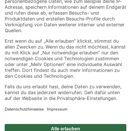
Zahlungsarten
Versandarten
Sicher einkaufen
Jetzt die toom-App herunterladen
Alle Preisangaben in EUR inkl. gesetzl. MwSt.. Die dargestellten Angebote sind unter
Umständen nicht in allen Märkten verfügbar. Die angegebenen Verfügbarkeiten beziehen
sich auf den unter "Mein Markt" ausgewählten toom Baumarkt. Alle Angebote und
Produkte nur solange der Vorrat reicht.
*Paketversand ab 59 € versandkostenfrei, gilt nicht für Artikel mit Speditionsversand, hier
fallen zusätzliche Versandkosten an.
Datenschutz
Privatsphäre
Impressum
AGB