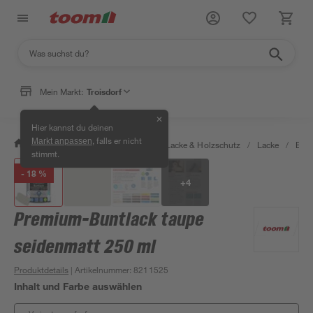
Mein Markt:
Troisdorf
✕
Hier kannst du deinen
, falls er nicht
Markt anpassen
/
Bauen & Renovieren
/
Farben, Lacke & Holzschutz
/
Lacke
/
Bunt
stimmt.
- 18 %
+
4
Premium-Buntlack taupe
seidenmatt 250 ml
Produktdetails
| Artikelnummer
:
8211525
Inhalt und Farbe auswählen