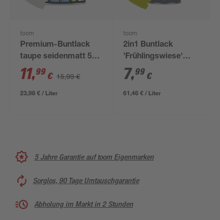
toom
toom
Premium-Buntlack
2in1 Buntlack
taupe seidenmatt 500
'Frühlingswiese'
ml
limettengrün
11
,
7
,
99
99
€
€
15,99 €
glänzend 125 ml
23,98 € / Liter
61,46 € / Liter
5 Jahre Garantie auf toom Eigenmarken
Sorglos, 90 Tage Umtauschgarantie
Abholung im Markt in 2 Stunden