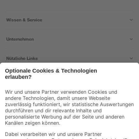
Wissen & Service
Unternehmen
Nützliche Links
Bleib auf dem Laufenden mit unserem Newsletter
Der toom Newsletter: Keine Angebote und Aktionen mehr verpassen!
Zur Newsletter Anmeldung
Folge uns