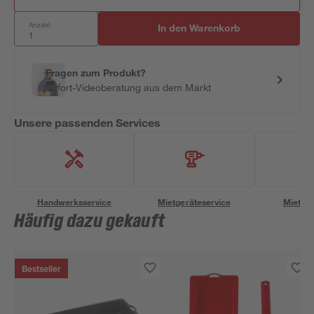
Anzahl:
In den Warenkorb
Fragen zum Produkt?
Sofort-Videoberatung aus dem Markt
Unsere passenden Services
Handwerksservice
Mietgeräteservice
Miettra
Häufig dazu gekauft
Bestseller