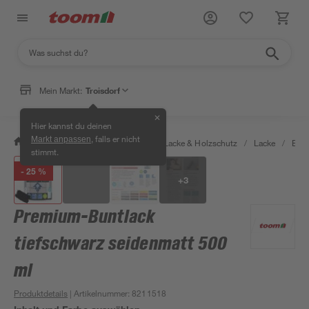
Mein Markt:
Troisdorf
✕
Hier kannst du deinen
, falls er nicht
Markt anpassen
/
Bauen & Renovieren
/
Farben, Lacke & Holzschutz
/
Lacke
/
Bunt
stimmt.
- 25 %
+
3
Premium-Buntlack
tiefschwarz seidenmatt 500
ml
Produktdetails
| Artikelnummer
:
8211518