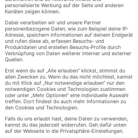
Folge uns
Zahlungsarten
Versandarten
Sicher einkaufen
Jetzt die toom-App herunterladen
Alle Preisangaben in EUR inkl. gesetzl. MwSt.. Die dargestellten Angebote sind unter
Umständen nicht in allen Märkten verfügbar. Die angegebenen Verfügbarkeiten beziehen
sich auf den unter "Mein Markt" ausgewählten toom Baumarkt. Alle Angebote und