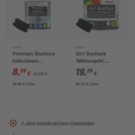
toom
toom
Premium-Buntlack
2in1 Buntlack
tiefschwarz
'Mitternacht'
seidenmatt 250 ml
tiefschwarz
8
,
19
,
99
29
€
€
10,99 €
seidenmatt 750 ml
35,96 € / Liter
25,72 € / Liter
5 Jahre Garantie auf toom Eigenmarken