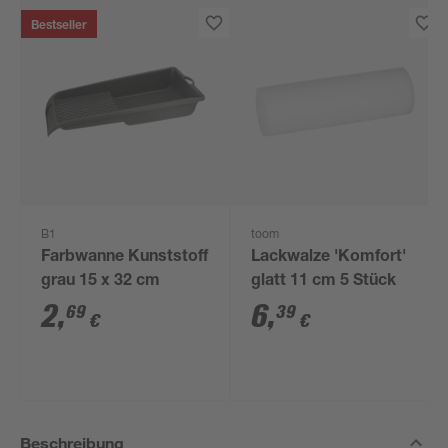
Bestseller
B1
toom
Farbwanne Kunststoff
Lackwalze 'Komfort'
grau 15 x 32 cm
glatt 11 cm 5 Stück
2
,
6
,
69
39
€
€
Beschreibung