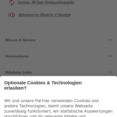
Sorglos, 90 Tage Umtauschgarantie
Abholung im Markt in 2 Stunden
Wissen & Service
Unternehmen
Nützliche Links
Bleib auf dem Laufenden mit unserem Newsletter
Der toom Newsletter: Keine Angebote und Aktionen mehr verpassen!
Zur Newsletter Anmeldung