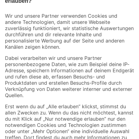
Bleib auf dem Laufenden mit unserem Newsletter
Der toom Newsletter: Keine Angebote und Aktionen mehr verpassen!
Zur Newsletter Anmeldung
Folge uns
Zahlungsarten
Versandarten
Sicher einkaufen
Jetzt die toom-App herunterladen