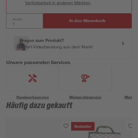
Verfügbarkeit in anderen Märkten
Anzahl:
In den Warenkorb
Fragen zum Produkt?
Sofort-Videoberatung aus dem Markt
Unsere passenden Services
Handwerksservice
Mietgeräteservice
Miettra
Häufig dazu gekauft
Bestseller