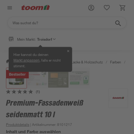
Mein Markt:
Troisdorf
✕
Hier kannst du deinen
, falls er nicht
Markt anpassen
/
Bauen & Renovieren
/
Farben, Lacke & Holzschutz
/
Farben
/
Fas
stimmt.
Bestseller
(1)
Premium-Fassadenweiß
seidenmatt 10 l
Produktdetails
| Artikelnummer
:
8101217
Inhalt und Farbe auswählen