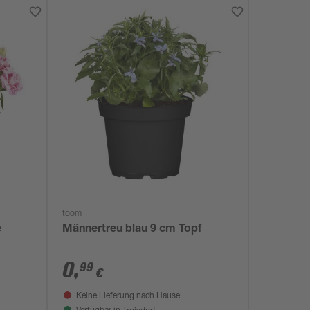
toom
e
Männertreu blau 9 cm Topf
0
,
99
€
Keine Lieferung nach Hause
Troisdorf