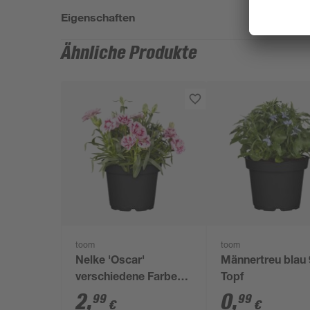
Eigenschaften
Ähnliche Produkte
toom
toom
Nelke 'Oscar'
Männertreu blau
verschiedene Farben
Topf
10,5 cm Topf
2
,
0
,
99
99
€
€