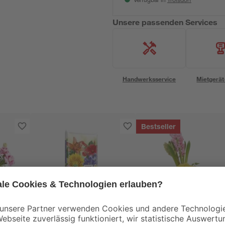
Verfügbar in
Unsere passenden Services
Handwerksservice
Mietgerät
Bestseller