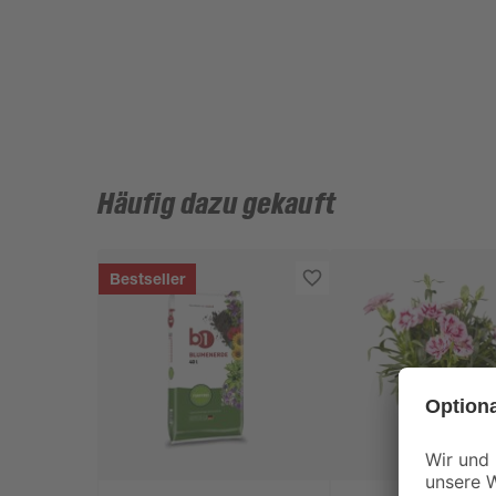
Häufig dazu gekauft
Bestseller