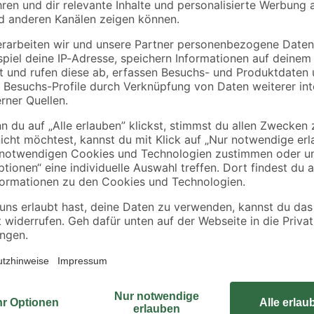
toom
toom
Blumenerde torffrei
Weidenkorb mit 3
rben
20 l
Pflanzen
7
,
6
,
49
99
€
€
0,37 € / Liter
ieren. Deswegen ordern wir deine Pflanze erst nach der Bestellung di
en. So kannst du dich über eine frische und gesunde Pflanze freuen! Al