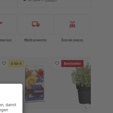
Verfügbar in
eservice
Miettransporter
Energie sparen
5 für 4
Bestseller