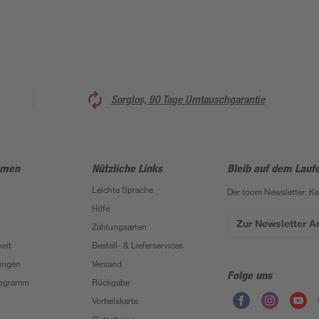
Sorglos, 90 Tage Umtauschgarantie
hmen
Nützliche Links
Bleib auf dem Lauf
Leichte Sprache
Der toom Newsletter: K
Hilfe
Zur Newsletter 
Zahlungsarten
eit
Bestell- & Lieferservices
ungen
Versand
Folge uns
Programm
Rückgabe
Vorteilskarte