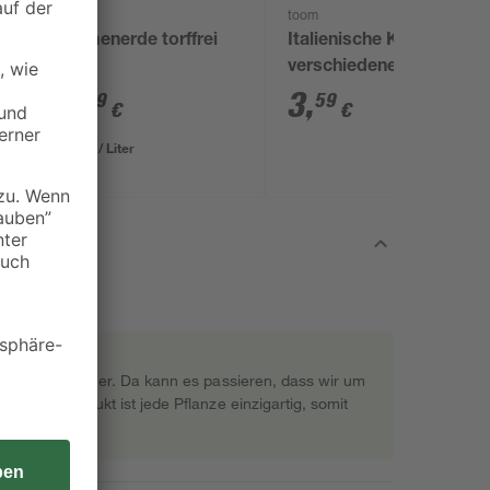
toom
toom
Blumenerde torffrei
Italienische Kräuter
50 l
verschiedene Sorten
14 cm Topf
9
,
3
,
99
59
€
€
0,20 € / Liter
rekt beim Gärtner. Da kann es passieren, dass wir um
s Naturprodukt ist jede Pflanze einzigartig, somit