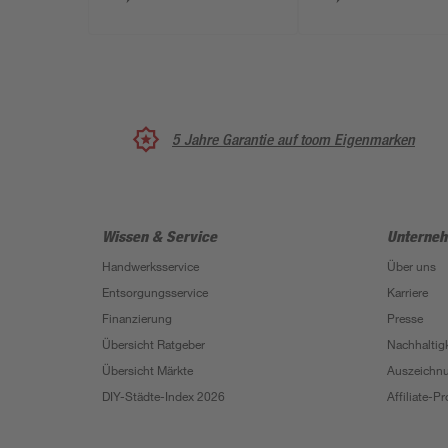
5 Jahre Garantie auf toom Eigenmarken
Wissen & Service
Unterne
Handwerksservice
Über uns
Entsorgungsservice
Karriere
Finanzierung
Presse
Übersicht Ratgeber
Nachhaltigk
Übersicht Märkte
Auszeichn
DIY-Städte-Index 2026
Affiliate-