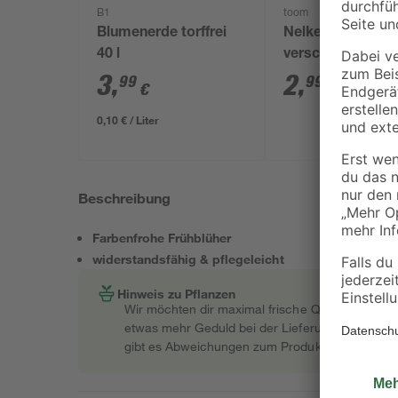
B1
toom
Blumenerde torffrei
Nelke 'Oscar'
40 l
verschiedene Fa
10,5 cm Topf
3
,
2
,
99
99
€
€
0,10 € / Liter
Beschreibung
Farbenfrohe Frühblüher
widerstandsfähig & pflegeleicht
Hinweis zu Pflanzen
Wir möchten dir maximal frische Qualität garant
etwas mehr Geduld bei der Lieferung bitten müss
gibt es Abweichungen zum Produktfoto.