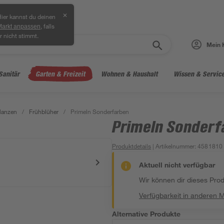
✕
ier kannst du deinen
, falls
Markt anpassen
r nicht stimmt.
Mein 
Sanitär
Garten & Freizeit
Wohnen & Haushalt
Wissen & Servic
lanzen
/
Frühblüher
/
Primeln Sonderfarben
Primeln Sonderf
Produktdetails
| Artikelnummer
:
4581810
Aktuell nicht verfügbar
Wir können dir dieses Produ
Verfügbarkeit in anderen 
Alternative Produkte