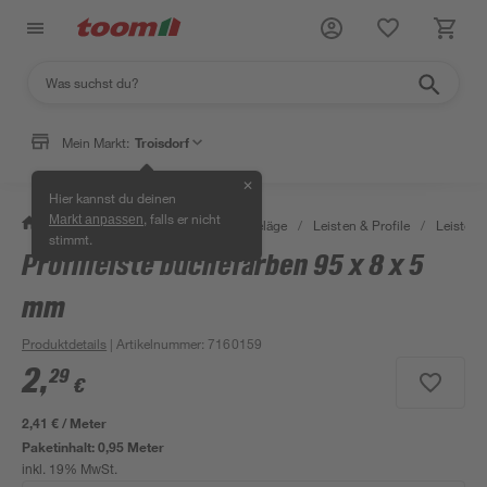
Mein Markt:
Troisdorf
✕
Hier kannst du deinen
, falls er nicht
Markt anpassen
/
Bauen & Renovieren
/
Bodenbeläge
/
Leisten & Profile
/
Leisten f
stimmt.
Profilleiste buchefarben 95 x 8 x 5
mm
Produktdetails
| Artikelnummer
:
7160159
2
,
29
€
2,41 € / Meter
Paketinhalt:
0,95 Meter
inkl. 19% MwSt.