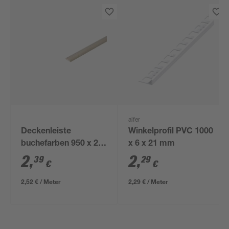
alfer
Deckenleiste
Winkelprofil PVC 1000
buchefarben 950 x 20
x 6 x 21 mm
x 5 mm
2
,
2
,
39
29
€
€
2,52 € / Meter
2,29 € / Meter