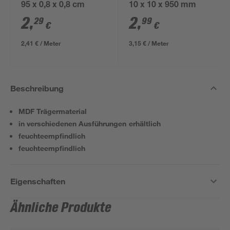
95 x 0,8 x 0,8 cm
10 x 10 x 950 mm
2
,
2
,
29
99
€
€
2,41 € / Meter
3,15 € / Meter
Beschreibung
MDF Trägermaterial
in verschiedenen Ausführungen erhältlich
feuchteempfindlich
feuchteempfindlich
Eigenschaften
Ähnliche Produkte