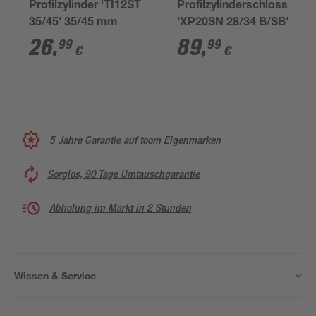
Profilzylinder 'TI12ST
Profilzylinderschloss
35/45' 35/45 mm
'XP20SN 28/34 B/SB'
26
,
89
,
99
99
€
€
5 Jahre Garantie auf toom Eigenmarken
Sorglos, 90 Tage Umtauschgarantie
Abholung im Markt in 2 Stunden
Wissen & Service