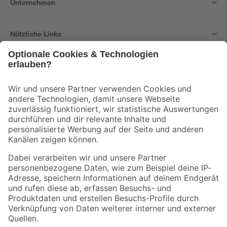
Unternehmen
Nützliche Links
Bleib auf dem Laufenden mit unserem Newsletter
Der toom Newsletter: Keine Angebote und Aktionen mehr verpassen!
Zur Newsletter Anmeldung
Folge uns
Zahlungsarten
Versandarten