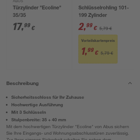
ABUS
Türzylinder "Ecoline"
Schlüsselrohling 101-
35/35
199 Zylinder
17
,
2
,
99
99
€
€
5,79 €
Vorteilskartenpreis
1
,
99
€
5,79 €
Beschreibung
Sicherheitsschloss für Ihr Zuhause
Hochwertige Ausführung
Mit 3 Schlüsseln
Stulpenbreite: 35 + 40 mm
Mit dem hochwertigen Türzylinder "Ecoline" von Abus sichern
Sie Ihre Eingangs- und Wohnungsabschlusstüren zuverlässig.
Zur Ihrer eigenen Sicherheit erhalten Sie neben dem