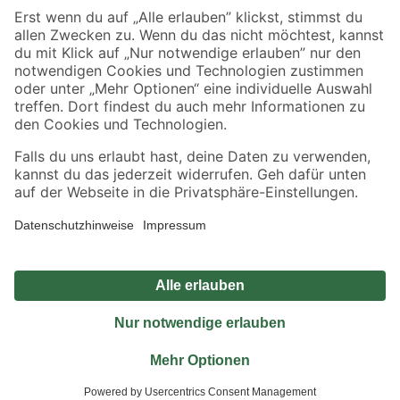
Sicher einkaufen
Jetzt die toom-App herunterladen
Alle Preisangaben in EUR inkl. gesetzl. MwSt.. Die dargestellten Angebote sind unter
Umständen nicht in allen Märkten verfügbar. Die angegebenen Verfügbarkeiten beziehen
sich auf den unter "Mein Markt" ausgewählten toom Baumarkt. Alle Angebote und
Produkte nur solange der Vorrat reicht.
*Paketversand ab 59 € versandkostenfrei, gilt nicht für Artikel mit Speditionsversand, hier
fallen zusätzliche Versandkosten an.
Datenschutz
Privatsphäre
Impressum
AGB
Nutzungsbedingungen
Widerrufsrecht
Vertrag widerrufen
Barrierefreiheit
© 2026 toom Baumarkt GmbH