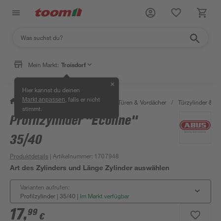
Mein Markt:
Troisdorf
✕
Hier kannst du deinen
, falls er nicht
Markt anpassen
/
Bauen & Renovieren
/
Fenster, Türen & Vordächer
/
Türzylinder & Tü
stimmt.
Profilzylinder "Ecoline"
35/40
Produktdetails
| Artikelnummer
:
1707948
Art des Zylinders und Länge Zylinder auswählen
Varianten aufrufen:
Profilzylinder | 35/40
|
Im Markt verfügbar
17
,
99
€