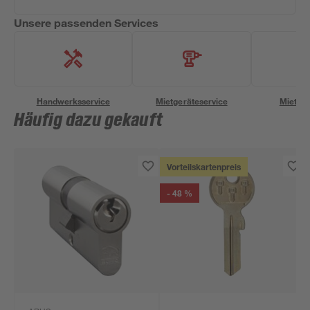
Unsere passenden Services
Handwerksservice
Mietgeräteservice
Miettra
Häufig dazu gekauft
Vorteilskartenpreis
- 48 %