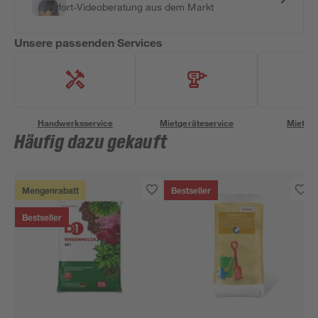
Sofort-Videoberatung aus dem Markt
Unsere passenden Services
Handwerksservice
Mietgeräteservice
Miettra
Häufig dazu gekauft
Mengenrabatt
Bestseller
Bestseller