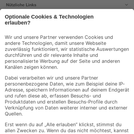
Nützliche Links
Bleib auf dem Laufenden mit unserem Newsletter
Der toom Newsletter: Keine Angebote und Aktionen mehr verpassen!
Zur Newsletter Anmeldung
Folge uns
Zahlungsarten
Versandarten
Sicher einkaufen