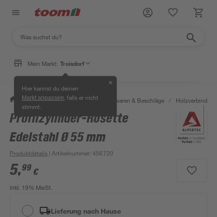
Mein Markt:
Troisdorf
✕
Hier kannst du deinen
, falls er nicht
Markt anpassen
/
Werkstatt & Maschinen
/
Eisenwaren & Beschläge
/
Holzverbinder 
stimmt.
Profilzylinder-Rosette
Edelstahl Ø 55 mm
Produktdetails
| Artikelnummer
:
456720
5
,
99
€
inkl. 19% MwSt.
Lieferung nach Hause