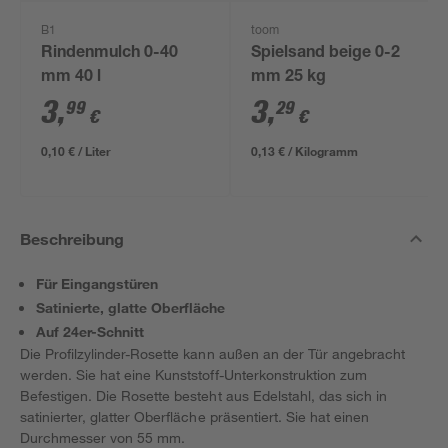
B1
toom
Rindenmulch 0-40
Spielsand beige 0-2
mm 40 l
mm 25 kg
3
,
3
,
99
29
€
€
0,10 € / Liter
0,13 € / Kilogramm
Beschreibung
Für Eingangstüren
Satinierte, glatte Oberfläche
Auf 24er-Schnitt
Die Profilzylinder-Rosette kann außen an der Tür angebracht
werden. Sie hat eine Kunststoff-Unterkonstruktion zum
Befestigen. Die Rosette besteht aus Edelstahl, das sich in
satinierter, glatter Oberfläche präsentiert. Sie hat einen
Durchmesser von 55 mm.