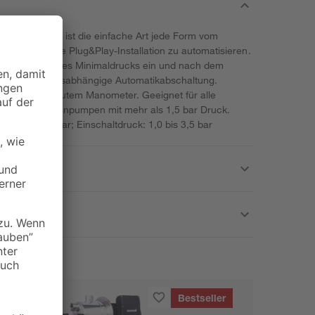
ua Control M ist die einfache Art jede Form vom
urch einfache Plug&Play-Installation zu automatisieren.
ei Erreichen des Minimaldrucks ein und nach dem
t eine leistungsabhängige Automatikabschaltung.
tz und eingebautem Manometer. Geeignet für alle
rnen- und Gartenpumpen mit mehr als 1,5 bar Druck.
rdruck: 10 bar; Einschaltdruck: 1,0 bis 3,5 bar
Bestseller