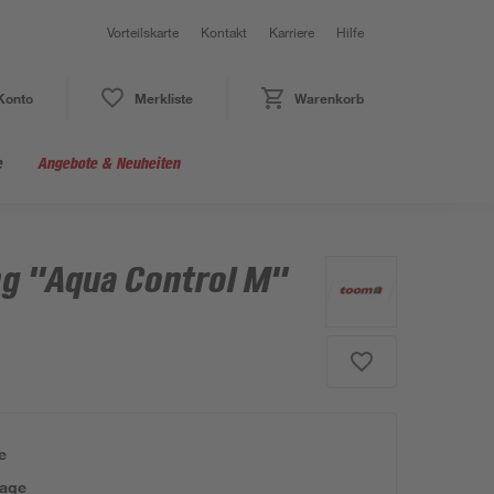
Vorteilskarte
Kontakt
Karriere
Hilfe
Konto
Merkliste
Warenkorb
e
Angebote & Neuheiten
g "Aqua Control M"
e
tage