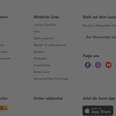
hmen
Nützliche Links
Bleib auf dem Lauf
Leichte Sprache
Der toom Newsletter: K
Hilfe
Zur Newsletter 
Zahlungsarten
eit
Bestell- & Lieferservices
ungen
Versand
Folge uns
Programm
Rückgabe
Vorteilskarte
Gutscheine
Verkaufsoffene Sonntage
rten
Sicher einkaufen
Jetzt die toom-App