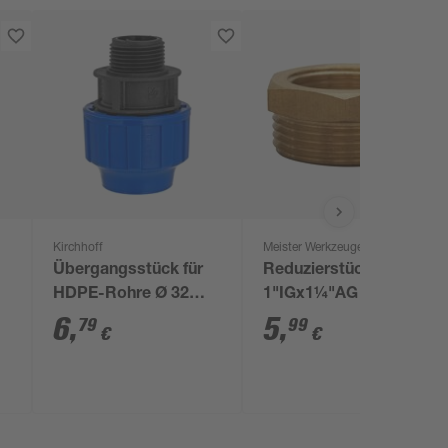
Kirchhoff
Meister Werkzeuge
Übergangsstück für
Reduzierstück
HDPE-Rohre Ø 32
1"IGx1¼"AG
mm x 1" AG
6
,
5
,
79
99
€
€