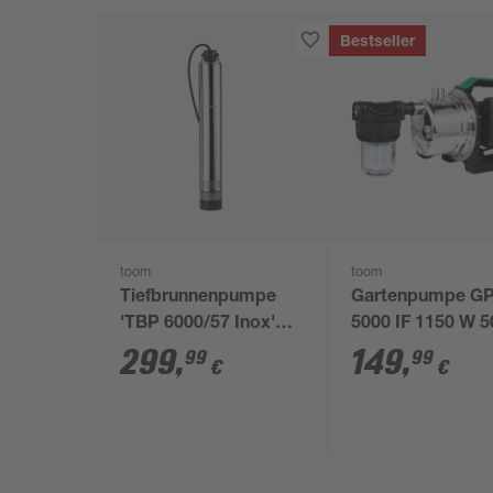
Bestseller
toom
toom
Tiefbrunnenpumpe
Gartenpumpe G
'TBP 6000/57 Inox'
5000 IF 1150 W 
1100 W 6000 l/h
l/h
299
,
149
,
99
99
€
€