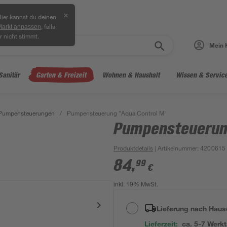
✕
ier kannst du deinen
, falls
Markt anpassen
r nicht stimmt.
Mein 
Sanitär
Garten & Freizeit
Wohnen & Haushalt
Wissen & Servic
Pumpensteuerungen
/
Pumpensteuerung "Aqua Control M"
Pumpensteuerun
Produktdetails
| Artikelnummer
:
4200615
84
,
99
€
inkl. 19% MwSt.
Lieferung nach Haus
Lieferzeit:
ca. 5-7 Werk