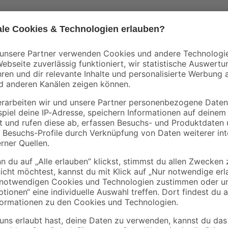
Das elektronische Steuersystem Aq
mpen
Druckpumpe mit mehr als 1,5 bar d
 bar
Die Pumpe schaltet automatisch b
Schliessen der Verbraucher erfolg
Tiebrunnen-, Zisternen- und
Ausgestattet mit Trockenlaufschu
Tauchdruck-, Tiefbrunnen-, Ziste
Anschluß: 230V~ 50Hz; Betriebsübe