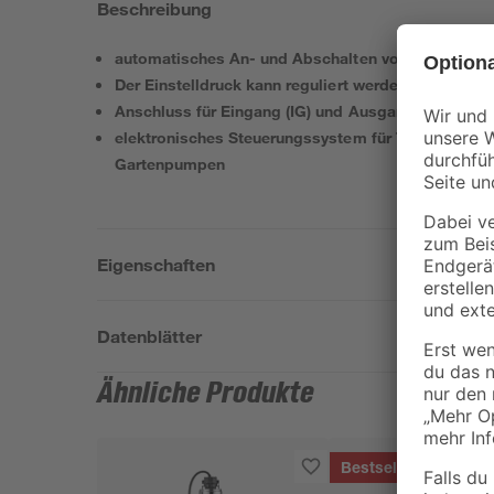
Beschreibung
automatisches An- und Abschalten von Wasserpu
Der Einstelldruck kann reguliert werden: 1,0 bis 3,5
Anschluss für Eingang (IG) und Ausgang (AG): 1"
elektronisches Steuerungssystem für Tauchdruck-, 
Gartenpumpen
Eigenschaften
Datenblätter
Ähnliche Produkte
Bestseller