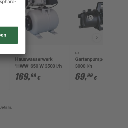
toom
B1
Hauswasserwerk
Gartenpumpe 550 W
'HWW' 650 W 3500 l/h
3000 l/h
169
,
69
,
99
99
€
€
etails.