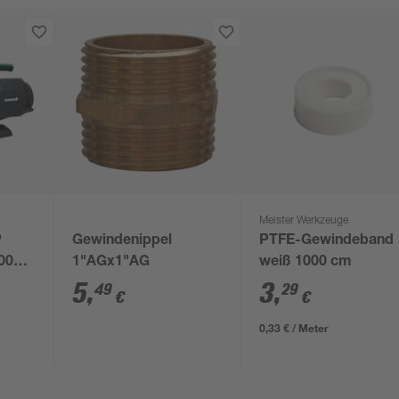
Meister Werkzeuge
P
Gewindenippel
PTFE-Gewindeband
5000
1"AGx1"AG
weiß 1000 cm
5
,
3
,
49
29
€
€
0,33 € / Meter