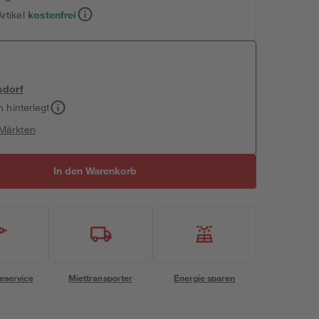
rtikel
kostenfrei
sdorf
h hinterlegt
 Märkten
In den Warenkorb
eservice
Miettransporter
Energie sparen