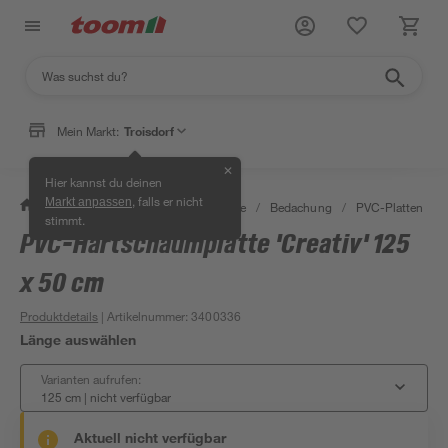
Mein Markt:
Troisdorf
✕
Hier kannst du deinen
, falls er nicht
Markt anpassen
/
Bauen & Renovieren
/
Baustoffe
/
Bedachung
/
PVC-Platten
/
stimmt.
PVC-Hartschaumplatte 'Creativ' 125
x 50 cm
Produktdetails
| Artikelnummer
:
3400336
Länge auswählen
Varianten aufrufen:
125 cm
|
nicht verfügbar
Aktuell nicht verfügbar