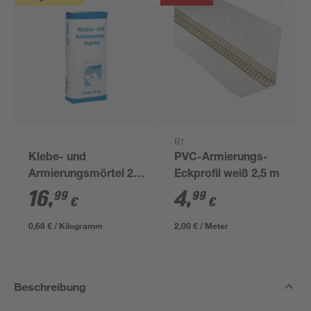
B1
Klebe- und
PVC-Armierungs-
Armierungsmörtel 25
Eckprofil weiß 2,5 m
kg
16
,
4
,
99
99
€
€
0,68 € / Kilogramm
2,00 € / Meter
Beschreibung