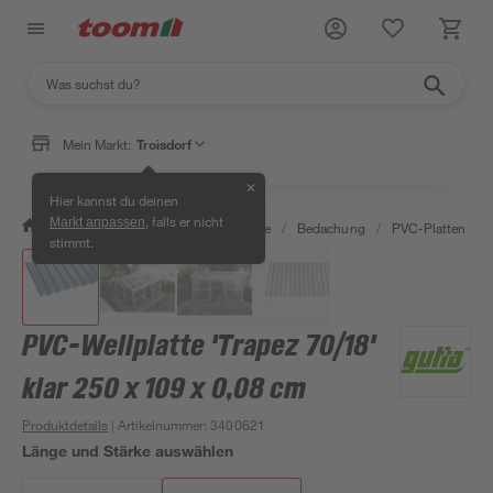
Mein Markt:
Troisdorf
✕
Hier kannst du deinen
, falls er nicht
Markt anpassen
/
Bauen & Renovieren
/
Baustoffe
/
Bedachung
/
PVC-Platten
/
stimmt.
PVC-Wellplatte 'Trapez 70/18'
klar 250 x 109 x 0,08 cm
Produktdetails
| Artikelnummer
:
3400621
Länge und Stärke auswählen