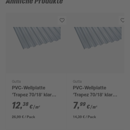
Ähnliche Produkte
Gutta
Gutta
PVC-Wellplatte
PVC-Wellplatte
'Trapez 70/18' klar
'Trapez 70/18' klar
200 x 109 x 0,08 cm
200 x 90 x 0,07 cm
12
,
7
,
38
99
€
€
/ m²
/ m²
26,99 € / Pack
14,39 € / Pack