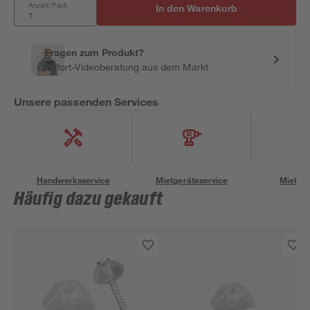
Anzahl: Pack
In den Warenkorb
Fragen zum Produkt?
Sofort-Videoberatung aus dem Markt
Unsere passenden Services
Handwerksservice
Mietgeräteservice
Miettra
Häufig dazu gekauft