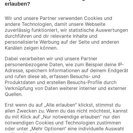
Bleib auf dem Laufenden mit unserem Newsletter
Der toom Newsletter: Keine Angebote und Aktionen mehr verpassen!
Zur Newsletter Anmeldung
Folge uns
Zahlungsarten
Versandarten
Sicher einkaufen
Jetzt die toom-App herunterladen