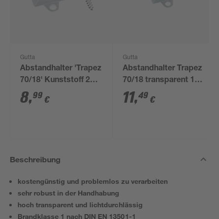
Gutta
Gutta
Abstandhalter 'Trapez
Abstandhalter Trapez
70/18' Kunststoff 20
70/18 transparent 100
Stück, inklusive V2A
Stück
8
,
11
,
99
49
€
€
Schrauben
Beschreibung
kostengünstig und problemlos zu verarbeiten
sehr robust in der Handhabung
hoch transparent und lichtdurchlässig
Brandklasse 1 nach DIN EN 13501-1