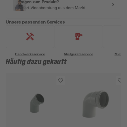
Fragen zum Produkt?
Sofort-Videoberatung aus dem Markt
Unsere passenden Services
Handwerksservice
Mietgeräteservice
Miettra
Häufig dazu gekauft