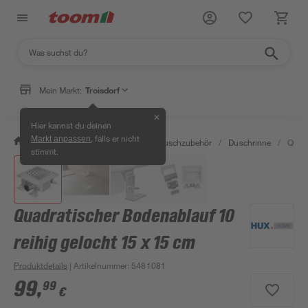
Mein Markt:
Troisdorf
✕
Hier kannst du deinen
, falls er nicht
Markt anpassen
/
Bad & Sanitär
/
Duschen
/
Duschzubehör
/
Duschrinne
/
Quadr
stimmt.
Quadratischer Bodenablauf 10
reihig gelocht 15 x 15 cm
Produktdetails
| Artikelnummer
:
5481081
99
,
99
€