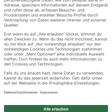
Zahlungsarten
Versandarten
Sicher einkaufen
Jetzt die toom-App herunterladen
Alle Preisangaben in EUR inkl. gesetzl. MwSt.. Die dargestellten Angebote sind unter
Umständen nicht in allen Märkten verfügbar. Die angegebenen Verfügbarkeiten beziehen
sich auf den unter "Mein Markt" ausgewählten toom Baumarkt. Alle Angebote und
Produkte nur solange der Vorrat reicht.
*Paketversand ab 59 € versandkostenfrei, gilt nicht für Artikel mit Speditionsversand, hier
fallen zusätzliche Versandkosten an.
Datenschutz
Privatsphäre
Impressum
AGB