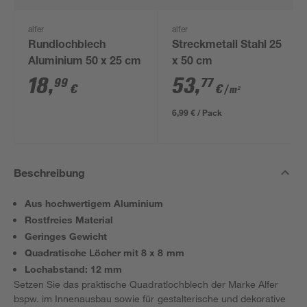
alfer
alfer
Rundlochblech
Streckmetall Stahl 25
Aluminium 50 x 25 cm
x 50 cm
18
,
53
,
99
77
€
€
/ m²
6,99 € / Pack
Beschreibung
Aus hochwertigem Aluminium
Rostfreies Material
Geringes Gewicht
Quadratische Löcher mit 8 x 8 mm
Lochabstand: 12 mm
Setzen Sie das praktische Quadratlochblech der Marke Alfer
bspw. im Innenausbau sowie für gestalterische und dekorative