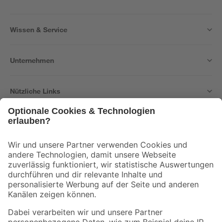
Wissen & Service
Unternehmen
Nützliche Links
Bleib auf dem Laufenden mit unserem Newsletter
Der toom Newsletter: Keine Angebote und Aktionen mehr verpassen!
Zur Newsletter Anmeldung
Folge uns