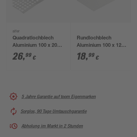
alfer
Quadratlochblech
Rundlochblech
Aluminium 100 x 20
Aluminium 100 x 12
cm
cm
26
,
18
,
99
99
€
€
5 Jahre Garantie auf toom Eigenmarken
Sorglos, 90 Tage Umtauschgarantie
Abholung im Markt in 2 Stunden