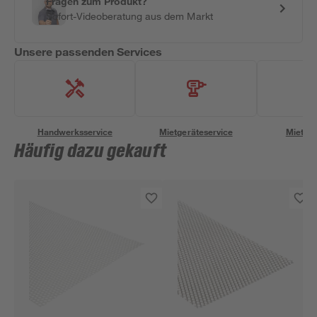
Fragen zum Produkt?
Sofort-Videoberatung aus dem Markt
Unsere passenden Services
Handwerksservice
Mietgeräteservice
Miettra
Häufig dazu gekauft