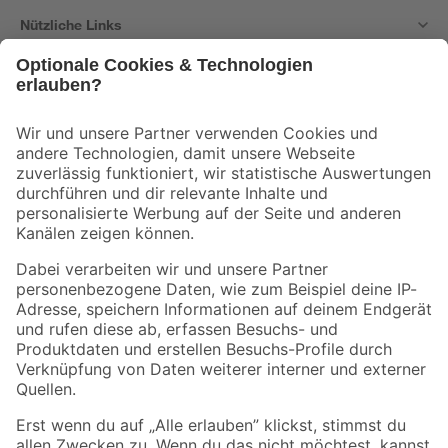
Nützliche Links
Bleib auf dem Laufenden mit unserem Newsletter
Der toom Newsletter: Keine Angebote und Aktionen mehr verpassen!
Zur Newsletter Anmeldung
Folge uns
Zahlungsarten
Versandarten
Sicher einkaufen