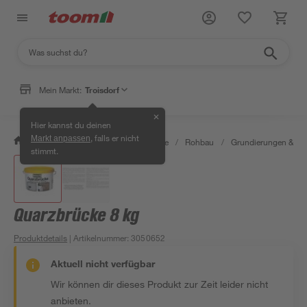
Mein Markt:
Troisdorf
✕
Hier kannst du deinen
, falls er nicht
Markt anpassen
/
Bauen & Renovieren
/
Baustoffe
/
Rohbau
/
Grundierungen & G
stimmt.
Quarzbrücke 8 kg
Produktdetails
| Artikelnummer
:
3050652
Aktuell nicht verfügbar
Wir können dir dieses Produkt zur Zeit leider nicht
anbieten.