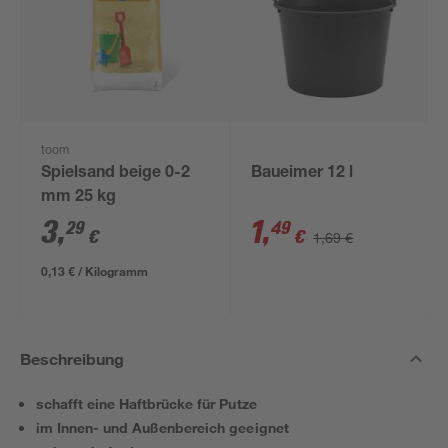
toom
Spielsand beige 0-2
Baueimer 12 l
mm 25 kg
3
,
1
,
29
49
€
€
1,69 €
0,13 € / Kilogramm
Beschreibung
schafft eine Haftbrücke für Putze
im Innen- und Außenbereich geeignet