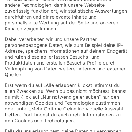
Zur Newsletter Anmeldung
Folge uns
Zahlungsarten
Versandarten
Sicher einkaufen
Jetzt die toom-App herunterladen