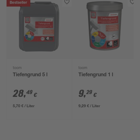
Bestseller
toom
toom
Tiefengrund 5 l
Tiefengrund 1 l
28
,
9
,
49
29
€
€
5,70 € / Liter
9,29 € / Liter