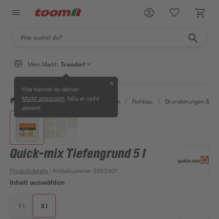
Mein Markt:
Troisdorf
✕
Hier kannst du deinen
, falls er nicht
Markt anpassen
/
Bauen & Renovieren
/
Baustoffe
/
Rohbau
/
Grundierungen & G
stimmt.
Quick-mix Tiefengrund 5 l
Produktdetails
| Artikelnummer
:
3052401
Inhalt auswählen
1 l
5 l