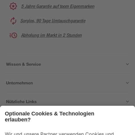
5 Jahre Garantie auf toom Eigenmarken
Sorglos, 90 Tage Umtauschgarantie
Abholung im Markt in 2 Stunden
Wissen & Service
Unternehmen
Nützliche Links
Bleib auf dem Laufenden mit unserem Newsletter
Der toom Newsletter: Keine Angebote und Aktionen mehr verpassen!