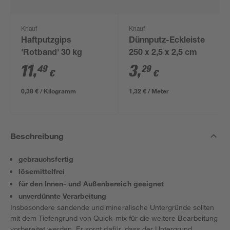
Knauf
Knauf
Haftputzgips
Dünnputz-Eckleiste
'Rotband' 30 kg
250 x 2,5 x 2,5 cm
11
,
3
,
49
29
€
€
0,38 € / Kilogramm
1,32 € / Meter
Beschreibung
gebrauchsfertig
lösemittelfrei
für den Innen- und Außenbereich geeignet
unverdünnte Verarbeitung
Insbesondere sandende und mineralische Untergründe sollten
mit dem Tiefengrund von Quick-mix für die weitere Bearbeitung
vorbereitet werden. Er sorgt dafür, dass der Untergrund