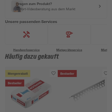
Fragen zum Produkt?
Sofort-Videoberatung aus dem Markt
Unsere passenden Services
Handwerksservice
Mietgeräteservice
Miettra
Häufig dazu gekauft
Mengenrabatt
Bestseller
Bestseller