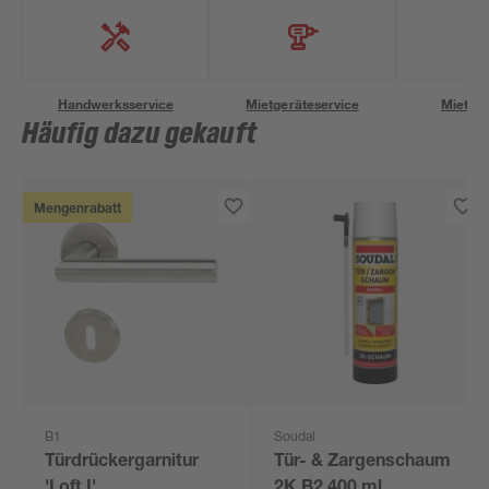
Handwerksservice
Mietgeräteservice
Miettra
Häufig dazu gekauft
Mengenrabatt
B1
Soudal
Türdrückergarnitur
Tür- & Zargenschaum