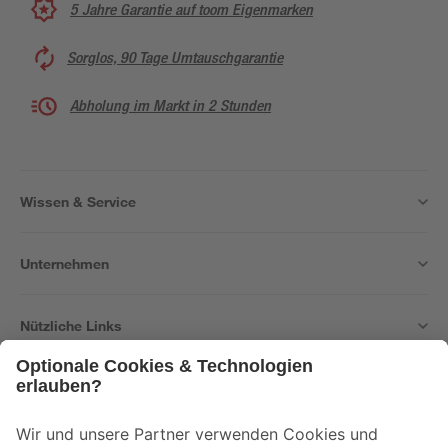
5 Jahre Garantie auf toom Eigenmarken
Sorglos, 90 Tage Umtauschgarantie
Abholung im Markt in 2 Stunden
Wissen & Service
Unternehmen
Nützliche Links
Bleib auf dem Laufenden mit unserem Newsletter
Der toom Newsletter: Keine Angebote und Aktionen mehr verpassen!