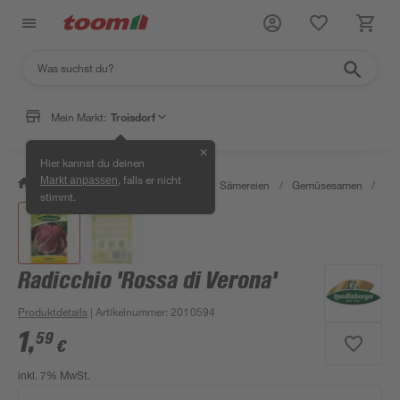
Mein Markt:
Troisdorf
✕
Hier kannst du deinen
, falls er nicht
Markt anpassen
/
Garten & Freizeit
/
Pflanzen
/
Sämereien
/
Gemüsesamen
/
Rad
stimmt.
Radicchio 'Rossa di Verona'
Produktdetails
| Artikelnummer
:
2010594
1
,
59
€
inkl. 7% MwSt.