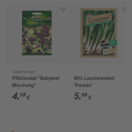
Quedlinburger
Pflücksalat "Babyleaf
BIO-Lauchzwiebel
Mischung"
'Parade'
4
,
5
,
59
99
€
€