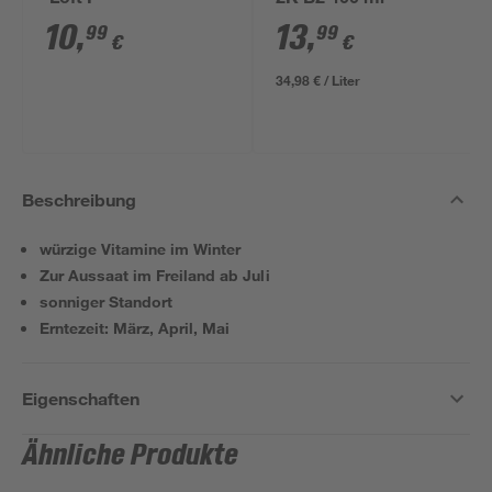
'Loft I'
2K B2 400 ml
10
,
13
,
99
99
€
€
34,98 € / Liter
Beschreibung
würzige Vitamine im Winter
Zur Aussaat im Freiland ab Juli
sonniger Standort
Erntezeit: März, April, Mai
Eigenschaften
Ähnliche Produkte