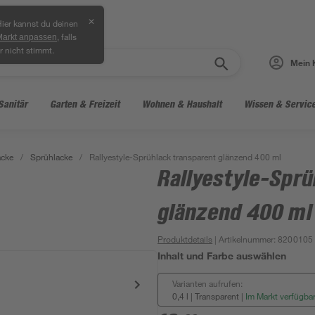
✕
ier kannst du deinen
, falls
Markt anpassen
r nicht stimmt.
Mein 
Sanitär
Garten & Freizeit
Wohnen & Haushalt
Wissen & Servic
acke
/
Sprühlacke
/
Rallyestyle-Sprühlack transparent glänzend 400 ml
Rallyestyle-Sprü
glänzend 400 ml
Produktdetails
| Artikelnummer
:
8200105
Inhalt und Farbe auswählen
Varianten aufrufen:
0,4 l | Transparent
|
Im Markt verfügba