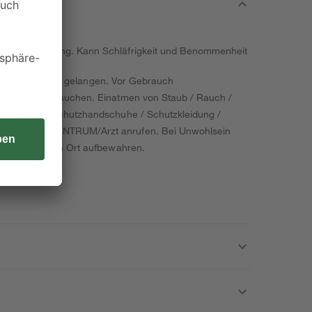
ere Augenreizung. Kann Schläfrigkeit und Benommenheit
ände von Kindern gelangen. Vor Gebrauch
alten. Nicht rauchen. Einatmen von Staub / Rauch /
t vermeiden. Schutzhandschuhe / Schutzkleidung /
INFORMATIONSZENTRUM/Arzt anrufen. Bei Unwohlsein
einem trockenen Ort aufbewahren.