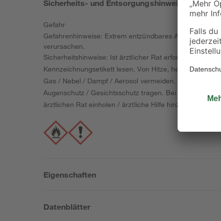
Sicherheits- und Entsorgungshinweise
Gefahr
Gefahrenhinweise: Extrem entzündbares Aerosol. Behäl
verursachen.
Sicherheitshinweise: Ist ärztlicher Rat erforderlich, V
Kennzeichnungsetikett lesen. Von Hitze, heißen Oberfl
Gas / Nebel / Dampf / Aerosol vermeiden. Nur im Freie
Augenschutz / Gesichtsschutz tragen. Bei Kontakt mit
ärztlichen Rat einholen / ärztliche Hilfe hinzuziehen.
Eigenschaften
Datenblätter