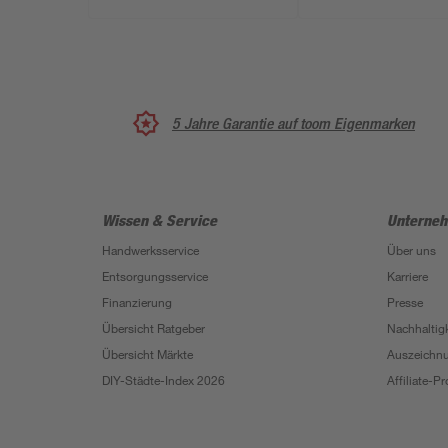
5 Jahre Garantie auf toom Eigenmarken
Wissen & Service
Unterne
Handwerksservice
Über uns
Entsorgungsservice
Karriere
Finanzierung
Presse
Übersicht Ratgeber
Nachhaltigk
Übersicht Märkte
Auszeichn
DIY-Städte-Index 2026
Affiliate-