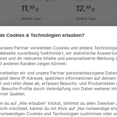
400 ml
11
,
12
,
99
99
€
€
29,98 € / Liter
32,48 € / Liter
Ist dieser Lack vielleicht das, wa
lässt sich auf Metall, Blech und H
Auftrag den Gebrauch einer Grundi
einmaligen Anstrich größere Fläch
erzielst du mit dem Anstrichmittel
Oberfläche. Außerdem kannst du e
und UV-Beständigkeit macht das mögl
da es lösemittelhaltig ist. 30 Minu
getrocknet und kann nach 1 Stund
Erfahre mehr darüber, wie du dei