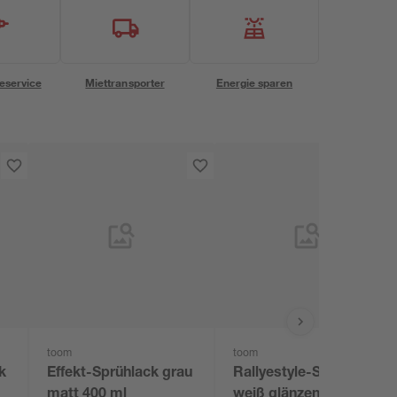
eservice
Miettransporter
Energie sparen
toom
toom
k
Effekt-Sprühlack grau
Rallyestyle-Sprühlack
l
matt 400 ml
weiß glänzend 400 ml