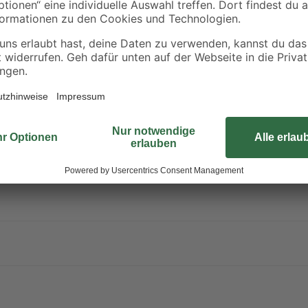
ter steht unter Druck: kann bei Erwärmung bersten. Verursacht schw
erpackung oder Kennzeichnungsetikett bereithalten. Darf nicht in die H
ächen, Funken, offenen Flammen sowie anderen Zündquellenarten fernh
n oder in gut belüfteten Räumen verwenden. Freisetzung in die Umwel
 der Haut: Mit viel Wasser und Seife waschen. Bei Unwohlsein GIFT
 Verschüttete Mengen aufnehmen. In einem geschlossenen Behälter an 