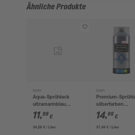
Ähnliche Produkte
toom
toom
Aqua-Sprühlack
Premium-Sprühl
ultramarinblau
silberfarben
glänzend 350 ml
seidenmatt 400 
11
,
14
,
99
99
€
€
34,26 € / Liter
37,48 € / Liter