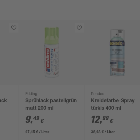
Edding
Bondex
ack
Sprühlack pastellgrün
Kreidefarbe-Spray
matt 200 ml
türkis 400 ml
ml
9
,
12
,
49
99
€
€
47,45 € / Liter
32,48 € / Liter