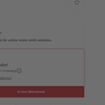
e
 dir online leider nicht anbieten.
sdorf
h hinterlegt
 Märkten
In den Warenkorb