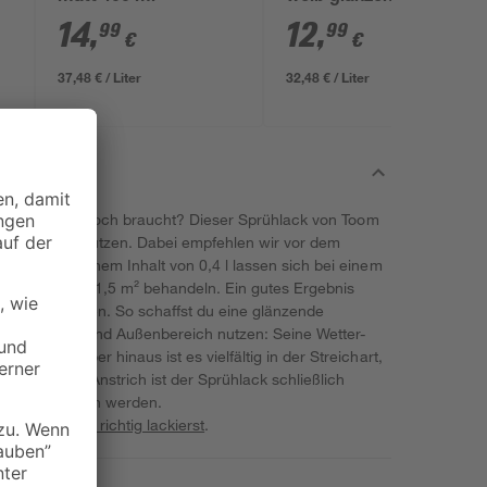
14
,
12
,
99
99
€
€
37,48 € / Liter
32,48 € / Liter
s dein Projekt noch braucht? Dieser Sprühlack von Toom
artkunststoff nutzen. Dabei empfehlen wir vor dem
erung. Mit einem Inhalt von 0,4 l lassen sich bei einem
en von bis zu 1,5 m² behandeln. Ein gutes Ergebnis
 bei 3 Anstrichen. So schaffst du eine glänzende
s im Innen- und Außenbereich nutzen: Seine Wetter-
ich. Darüber hinaus ist es vielfältig in der Streichart,
ten nach dem Anstrich ist der Sprühlack schließlich
e überstrichen werden.
ne
Bauprojekte richtig lackierst
.