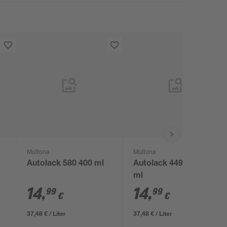
Multona
Multona
Autolack 580 400 ml
Autolack 449-6 400
ml
14
,
14
,
99
99
€
€
37,48 € / Liter
37,48 € / Liter