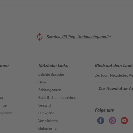
Sorglos, 90 Tage Umtauschgarantie
hmen
Nützliche Links
Bleib auf dem Lauf
Leichte Sprache
Der toom Newsletter: K
Hilfe
Zur Newsletter 
Zahlungsarten
eit
Bestell- & Lieferservices
ungen
Versand
Folge uns
Programm
Rückgabe
Vorteilskarte
Gutscheine