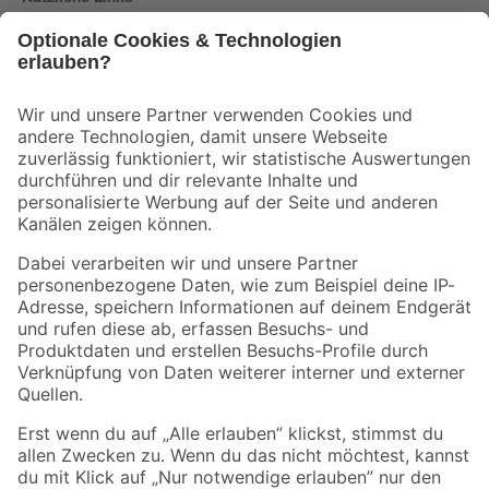
Bleib auf dem Laufenden mit unserem Newsletter
Der toom Newsletter: Keine Angebote und Aktionen mehr verpassen!
Zur Newsletter Anmeldung
Folge uns
Zahlungsarten
Versandarten
Sicher einkaufen
Jetzt die toom-App herunterladen