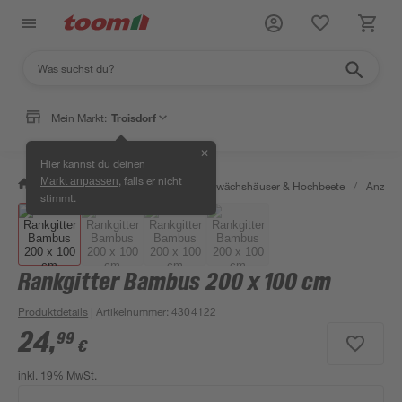
Mein Markt:
Troisdorf
✕
Hier kannst du deinen
, falls er nicht
Markt anpassen
/
Garten & Freizeit
/
Anzucht, Gewächshäuser & Hochbeete
/
Anzuch
stimmt.
Rankgitter Bambus 200 x 100 cm
Produktdetails
| Artikelnummer
:
4304122
24
,
99
€
inkl. 19% MwSt.