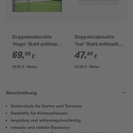
Doppelstabmatte
Doppelstabmatte
'Hugo' Stahl anthrazit
'Ivar' Stahl anthrazit
200 x 180 cm
200 x 123 cm
69
,
47
,
99
99
€
€
35,00 € / Meter
24,00 € / Meter
Beschreibung
Sichtschutz für Garten und Terrasse
Rankhilfe für Kletterpflanzen
langlebig und witterungsbeständig
robuste und stabile Bauweise