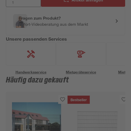
Fragen zum Produkt?
Sofort-Videoberatung aus dem Markt
Unsere passenden Services
Handwerksservice
Mietgeräteservice
Miettra
Häufig dazu gekauft
Bestseller