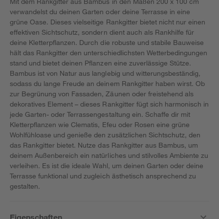
Mit dem Rankgitter aus Bambus in den Maßen 200 x 100 cm
verwandelst du deinen Garten oder deine Terrasse in eine
grüne Oase. Dieses vielseitige Rankgitter bietet nicht nur einen
effektiven Sichtschutz, sondern dient auch als Rankhilfe für
deine Kletterpflanzen. Durch die robuste und stabile Bauweise
hält das Rankgitter den unterschiedlichsten Wetterbedingungen
stand und bietet deinen Pflanzen eine zuverlässige Stütze.
Bambus ist von Natur aus langlebig und witterungsbeständig,
sodass du lange Freude an deinem Rankgitter haben wirst. Ob
zur Begrünung von Fassaden, Zäunen oder freistehend als
dekoratives Element – dieses Rankgitter fügt sich harmonisch in
jede Garten- oder Terrassengestaltung ein. Schaffe dir mit
Kletterpflanzen wie Clematis, Efeu oder Rosen eine grüne
Wohlfühloase und genieße den zusätzlichen Sichtschutz, den
das Rankgitter bietet. Nutze das Rankgitter aus Bambus, um
deinem Außenbereich ein natürliches und stilvolles Ambiente zu
verleihen. Es ist die ideale Wahl, um deinen Garten oder deine
Terrasse funktional und zugleich ästhetisch ansprechend zu
gestalten.
Eigenschaften