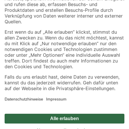
Zahlungsarten
Versandarten
Sicher einkaufen
Jetzt die toom-App herunterladen
Alle Preisangaben in EUR inkl. gesetzl. MwSt.. Die dargestellten Angebote sind unter
Umständen nicht in allen Märkten verfügbar. Die angegebenen Verfügbarkeiten beziehen
sich auf den unter "Mein Markt" ausgewählten toom Baumarkt. Alle Angebote und
Produkte nur solange der Vorrat reicht.
*Paketversand ab 59 € versandkostenfrei, gilt nicht für Artikel mit Speditionsversand, hier
fallen zusätzliche Versandkosten an.
Datenschutz
Privatsphäre
Impressum
AGB
Nutzungsbedingungen
Widerrufsrecht
Vertrag widerrufen