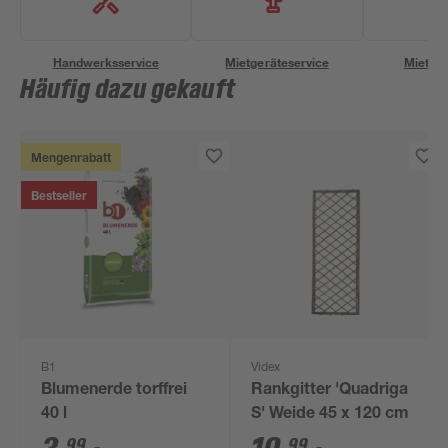
Handwerksservice
Mietgeräteservice
Miettra
Häufig dazu gekauft
Mengenrabatt
Bestseller
B1
Videx
Blumenerde torffrei
Rankgitter 'Quadriga
40 l
S' Weide 45 x 120 cm
99
99