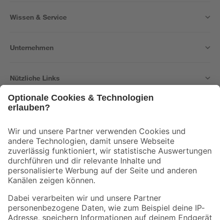
Wissen & Service
Unternehmen
Nützliche Links
Bleib auf dem Laufenden mit unserem Newsletter
Der toom Newsletter: Keine Angebote und Aktionen mehr verpassen!
Zur Newsletter Anmeldung
Folge uns