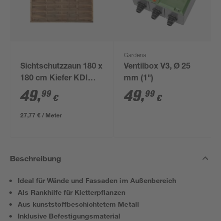
Gardena
Sichtschutzzaun 180 x
Ventilbox V3, Ø 25
180 cm Kiefer KDI
mm (1")
braun
49
,
49
,
99
99
€
€
27,77 € / Meter
Beschreibung
Ideal für Wände und Fassaden im Außenbereich
Als Rankhilfe für Kletterpflanzen
Aus kunststoffbeschichtetem Metall
Inklusive Befestigungsmaterial