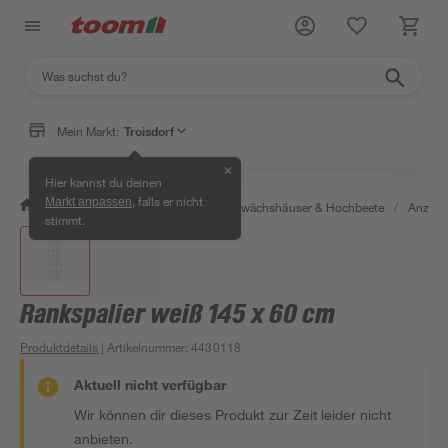
Mein Markt:
Troisdorf
✕
Hier kannst du deinen
, falls er nicht
Markt anpassen
/
Garten & Freizeit
/
Anzucht, Gewächshäuser & Hochbeete
/
Anzuch
stimmt.
Rankspalier weiß 145 x 60 cm
Produktdetails
| Artikelnummer
:
4430118
Aktuell nicht verfügbar
Wir können dir dieses Produkt zur Zeit leider nicht
anbieten.