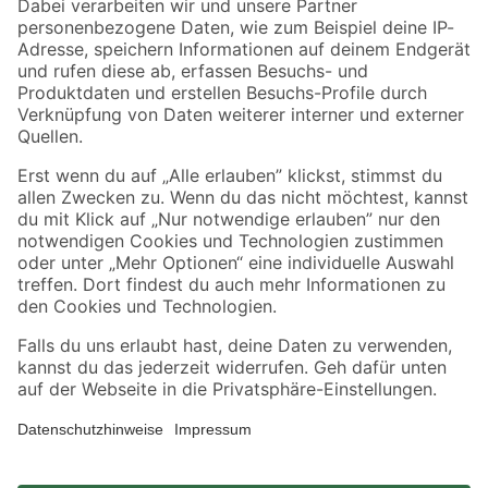
Zahlungsarten
Versandarten
Sicher einkaufen
Jetzt die toom-App herunterladen
Alle Preisangaben in EUR inkl. gesetzl. MwSt.. Die dargestellten Angebote sind unter
Umständen nicht in allen Märkten verfügbar. Die angegebenen Verfügbarkeiten beziehen
sich auf den unter "Mein Markt" ausgewählten toom Baumarkt. Alle Angebote und
Produkte nur solange der Vorrat reicht.
*Paketversand ab 59 € versandkostenfrei, gilt nicht für Artikel mit Speditionsversand, hier
fallen zusätzliche Versandkosten an.