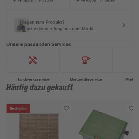
Troisdorf
Troisdorf
Verfügbar in
Verfügbar in
Fragen zum Produkt?
Sofort-Videoberatung aus dem Markt
Unsere passenden Services
Handwerksservice
Mietgeräteservice
Miettra
Häufig dazu gekauft
Bestseller