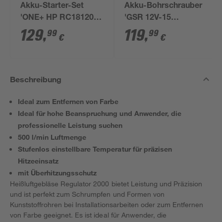
Akku-Starter-Set
Akku-Bohrschrauber
'ONE+ HP RC18120-
'GSR 12V-15
150X' 18 V 5,0 Ah mit
Professional' mit 2
129
,
119
,
99
99
€
€
Akku und Ladegerät
Akkus, Tasche und
Zubehörset
Beschreibung
Ideal zum Entfernen von Farbe
Ideal für hohe Beanspruchung und Anwender, die
professionelle Leistung suchen
500 l/min Luftmenge
Stufenlos einstellbare Temperatur für präzisen
Hitzeeinsatz
mit Überhitzungsschutz
Heißluftgebläse Regulator 2000 bietet Leistung und Präzision
und ist perfekt zum Schrumpfen und Formen von
Kunststoffrohren bei Installationsarbeiten oder zum Entfernen
von Farbe geeignet. Es ist ideal für Anwender, die