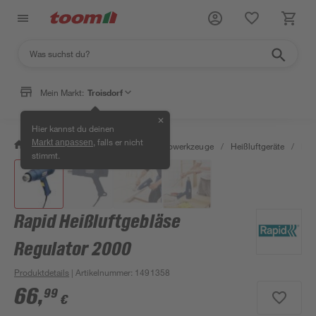
Mein Markt:
Troisdorf
✕
Hier kannst du deinen
, falls er nicht
Markt anpassen
/
Werkstatt & Maschinen
/
Elektrowerkzeuge
/
Heißluftgeräte
/
Rap
stimmt.
Rapid Heißluftgebläse
Regulator 2000
Produktdetails
| Artikelnummer
:
1491358
66
,
99
€