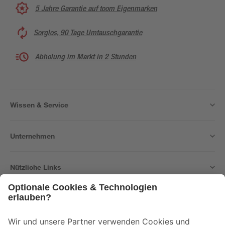
5 Jahre Garantie auf toom Eigenmarken
Sorglos, 90 Tage Umtauschgarantie
Abholung im Markt in 2 Stunden
Wissen & Service
Unternehmen
Nützliche Links
Bleib auf dem Laufenden mit unserem Newsletter
Der toom Newsletter: Keine Angebote und Aktionen mehr verpassen!