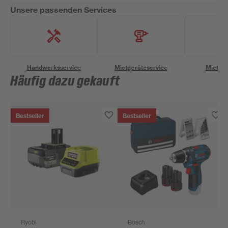
Unsere passenden Services
Handwerksservice
Mietgeräteservice
Miettra
Häufig dazu gekauft
Bestseller
Bestseller
Ryobi
Bosch