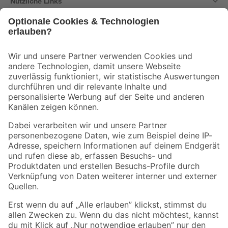
Nützliche Links
Bleib auf dem Laufenden mit unserem Newsletter
Der toom Newsletter: Keine Angebote und Aktionen mehr verpassen!
Zur Newsletter Anmeldung
Folge uns
Zahlungsarten
Versandarten
Sicher einkaufen