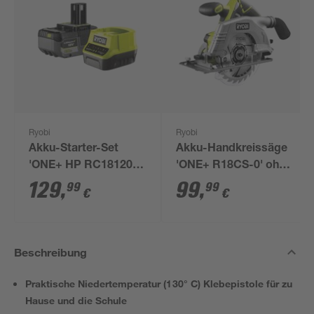
Ryobi
Ryobi
Akku-Starter-Set
Akku-Handkreissäge
'ONE+ HP RC18120-
'ONE+ R18CS-0' ohne
150X' 18 V 5,0 Ah mit
Akku, Ø 165 mm
129
,
99
,
99
99
€
€
Akku und Ladegerät
Beschreibung
Praktische Niedertemperatur (130° C) Klebepistole für zu
Hause und die Schule