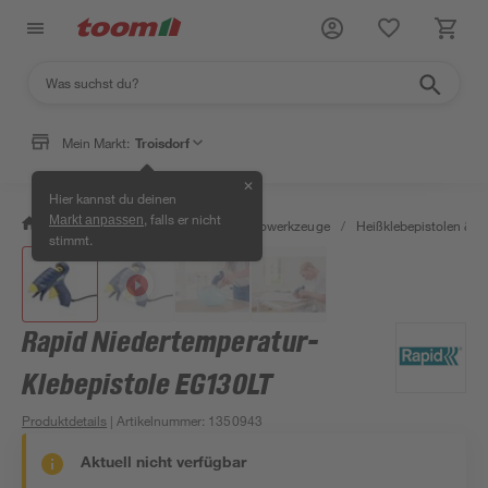
Mein Markt:
Troisdorf
✕
Hier kannst du deinen
, falls er nicht
Markt anpassen
/
Werkstatt & Maschinen
/
Elektrowerkzeuge
/
Heißklebepistolen & He
stimmt.
Rapid Niedertemperatur-
Klebepistole EG130LT
Produktdetails
| Artikelnummer
:
1350943
Aktuell nicht verfügbar