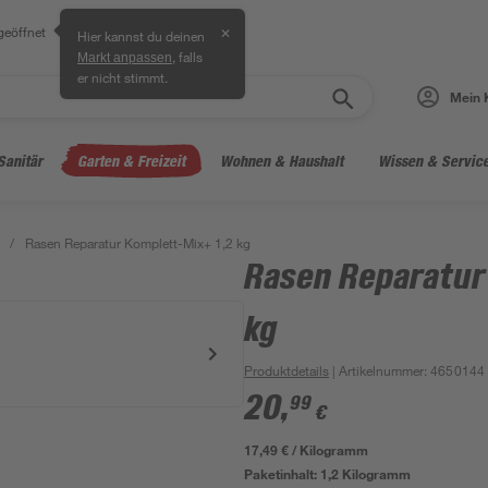
geöffnet
✕
Hier kannst du deinen
, falls
Markt anpassen
er nicht stimmt.
Mein 
Sanitär
Garten & Freizeit
Wohnen & Haushalt
Wissen & Servic
/
Rasen Reparatur Komplett-Mix+ 1,2 kg
Rasen Reparatur
kg
Produktdetails
| Artikelnummer
:
4650144
20
,
99
€
17,49 € / Kilogramm
Paketinhalt:
1,2 Kilogramm