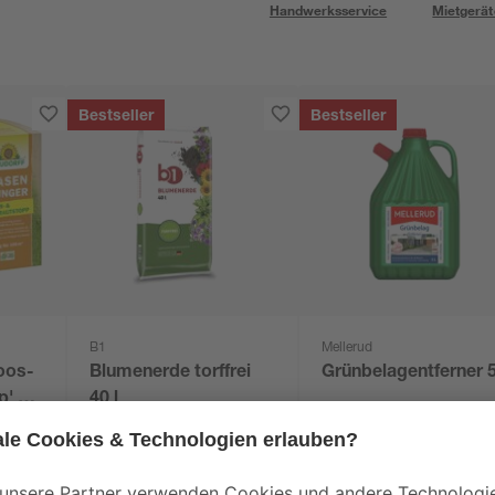
Handwerksservice
Mietgerät
Bestseller
Bestseller
B1
Mellerud
oos-
Blumenerde torffrei
Grünbelagentferner 5
p' 5
40 l
3
,
3
,
99
99
€
€
0,10 € / Liter
0,80 € / Liter