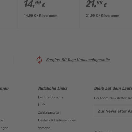
14
,
21
,
99
99
€
€
14,99 € / Kilogramm
21,99 € / Kilogramm
Sorglos, 90 Tage Umtauschgarantie
hmen
Nützliche Links
Bleib auf dem Lauf
Leichte Sprache
Der toom Newsletter: K
Hilfe
Zur Newsletter 
Zahlungsarten
eit
Bestell- & Lieferservices
ungen
Versand