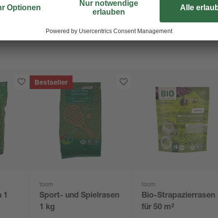
Bestseller
toom
toom
 1
Sport- und Spielrasen
Bio-Strapazierrasen
1 kg
für 50 m²