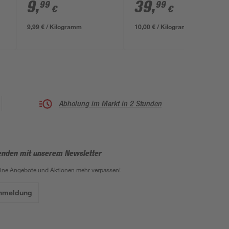
Komplett-Mix Plus 4
9
,
39
,
99
99
€
€
kg
9,99 € / Kilogramm
10,00 € / Kilogramm
Abholung im Markt in 2 Stunden
enden mit unserem Newsletter
eine Angebote und Aktionen mehr verpassen!
Anmeldung