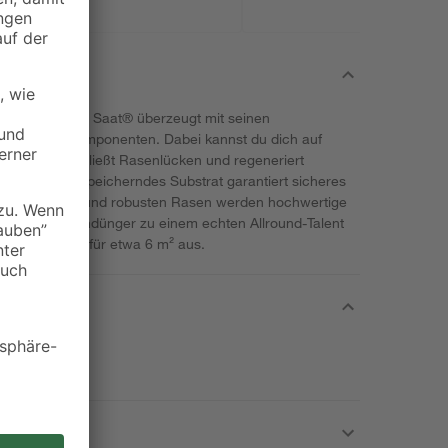
x+ von Compo Saat® überzeugt mit seinen
rdernden Komponenten. Dabei kannst du dich auf
 Saat-Mix schließt Rasenlücken und regeneriert
 Sein wasserspeicherndes Substrat garantiert sicheres
einen dichten und robusten Rasen werden hochwertige
rat und Rasendünger zu einem echten Allround-Talent
1,2 kg reicht für etwa 6 m² aus.