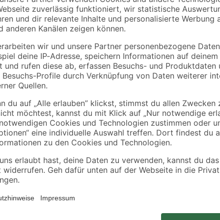
Der Rasen Reparatur Komplett-Mi
 Flächen
bodenverssernden und keimungsfö
achsen auf allen Böden
einen Doppelnutzen verlassen: der
 Rasen
gleichzeitig ausgedünnte Flächen.
n Komponenten
Anwachsen auf allen Böden. Für 
Rasensaaten mit einem Keimsubst
vermischt. Der Packungsinhalt von 
ttel. Verursacht schwere Augenreizung.