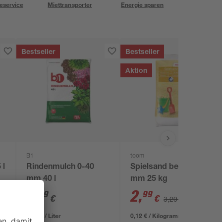
eservice
Miettransporter
Energie sparen
Bestseller
Bestseller
Aktion
B1
toom
 l
Rindenmulch 0-40
Spielsand beige 0-2
mm 40 l
mm 25 kg
3
,
2
,
99
99
€
€
3,29 €
0,10 € / Liter
0,12 € / Kilogramm