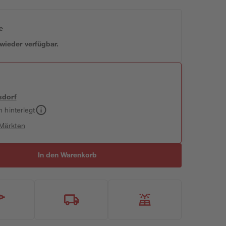
e
 wieder verfügbar.
sdorf
h hinterlegt
 Märkten
In den Warenkorb