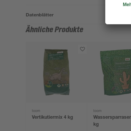
Datenblätter
Ähnliche Produkte
toom
toom
Vertikutiermix 4 kg
Wassersparrasen
kg