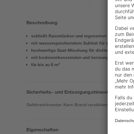
Beschreibung
schließt Rasenlücken und regeneriert ausgedünnte
mit wasserspeicherndem Subtrat für sicheres Anw
hochwertige Saat-Mischung für dichten, robusten
mit bodenverbessernden und keimungsfördernde
für bis zu 6 m²
Sicherheits- und Entsorgungshinweise
Gefahrenhinweise: Kann Brand verstärken; Oxidationsmi
Eigenschaften