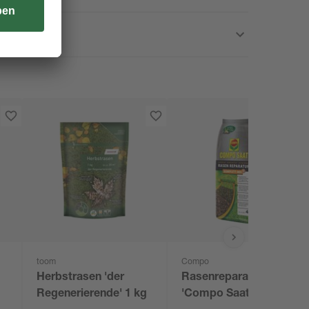
toom
Compo
Herbstrasen 'der
Rasenreparatur
Regenerierende' 1 kg
'Compo Saat'