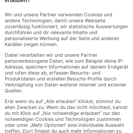
Bleib auf dem Laufenden mit unserem Newsletter
Der toom Newsletter: Keine Angebote und Aktionen mehr verpassen!
Zur Newsletter Anmeldung
Folge uns
Zahlungsarten
Versandarten
Sicher einkaufen
Jetzt die toom-App herunterladen