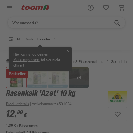
Mein Markt:
Troisdorf
✕
Hier kannst du deinen
, falls er nicht
Markt anpassen
/
Garten & Freizeit
/
Erden, Dünger & Pflanzenschutz
/
Gartenhilfssto
stimmt.
Bestseller
+
4
Rasenkalk 'Azet' 10 kg
Produktdetails
| Artikelnummer
:
4501024
12
,
99
€
1,30 € / Kilogramm
Paketinhalt:
10 Kilogramm