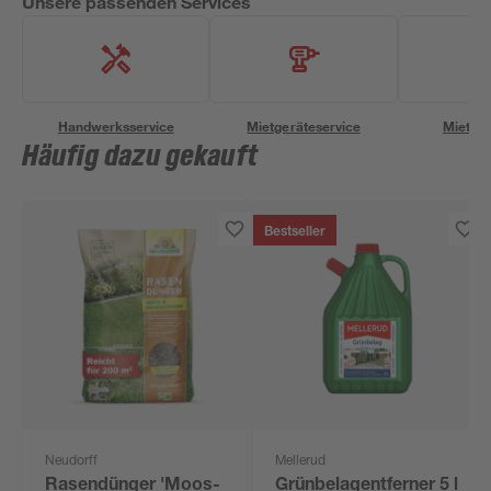
Unsere passenden Services
Handwerksservice
Mietgeräteservice
Miettra
Häufig dazu gekauft
Bestseller
Neudorff
Mellerud
Rasendünger 'Moos-
Grünbelagentferner 5 l