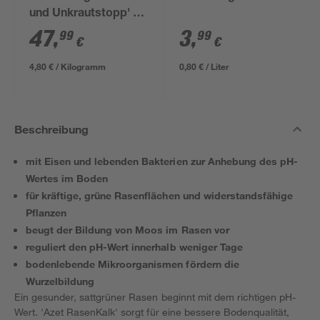
und Unkrautstopp' 10
kg
47
,
3
,
99
99
€
€
4,80 € / Kilogramm
0,80 € / Liter
Beschreibung
mit Eisen und lebenden Bakterien zur Anhebung des pH-
Wertes im Boden
für kräftige, grüne Rasenflächen und widerstandsfähige
Pflanzen
beugt der Bildung von Moos im Rasen vor
reguliert den pH-Wert innerhalb weniger Tage
bodenlebende Mikroorganismen fördern die
Wurzelbildung
Ein gesunder, sattgrüner Rasen beginnt mit dem richtigen pH-
Wert. 'Azet RasenKalk' sorgt für eine bessere Bodenqualität,