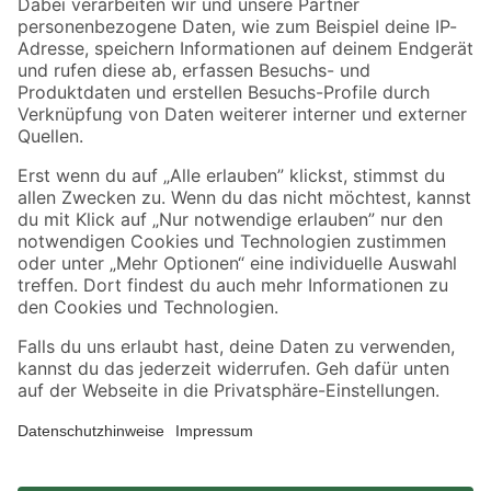
Zahlungsarten
Versandarten
Sicher einkaufen
Jetzt die toom-App herunterladen
Alle Preisangaben in EUR inkl. gesetzl. MwSt.. Die dargestellten Angebote sind unter
Umständen nicht in allen Märkten verfügbar. Die angegebenen Verfügbarkeiten beziehen
sich auf den unter "Mein Markt" ausgewählten toom Baumarkt. Alle Angebote und
Produkte nur solange der Vorrat reicht.
*Paketversand ab 59 € versandkostenfrei, gilt nicht für Artikel mit Speditionsversand, hier
fallen zusätzliche Versandkosten an.