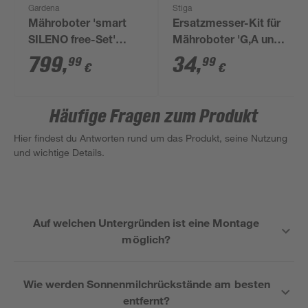
Gardena
Stiga
Mähroboter 'smart
Ersatzmesser-Kit für
SILENO free-Set'
Mähroboter 'G,A und
kabellos bis 600 m²
Vista' 12 Stück
799
,
34
,
99
99
€
€
Häufige Fragen zum Produkt
Hier findest du Antworten rund um das Produkt, seine Nutzung
und wichtige Details.
Auf welchen Untergründen ist eine Montage
möglich?
Wie werden Sonnenmilchrückstände am besten
entfernt?