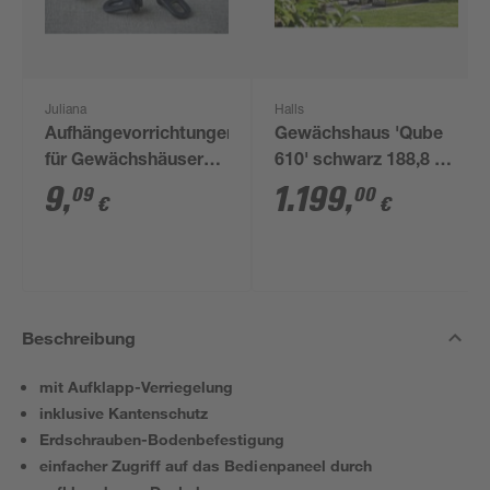
Juliana
Halls
Aufhängevorrichtungen
Gewächshaus 'Qube
für Gewächshäuser
610' schwarz 188,8 x
schwarz 20 Stück
312,6 cm mit 3 mm
9
,
1.199
,
09
00
€
€
Sicherheitsglas
Beschreibung
mit Aufklapp-Verriegelung
inklusive Kantenschutz
Erdschrauben-Bodenbefestigung
einfacher Zugriff auf das Bedienpaneel durch