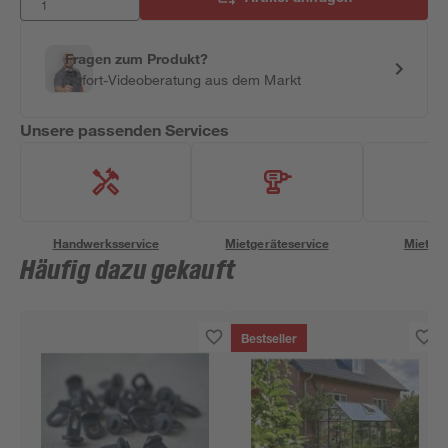
Fragen zum Produkt?
Sofort-Videoberatung aus dem Markt
Unsere passenden Services
Handwerksservice
Mietgeräteservice
Miettra
Häufig dazu gekauft
Bestseller