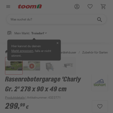
Mein Markt:
Troisdorf
✕
Hier kannst du deinen
, falls er nicht
Markt anpassen
/
Garten & Freizeit
/
Garten- & Gerätehäuser
/
Zubehör für Gartenhäu
stimmt.
Rasenrobotergarage 'Charly
Gr. 2' 278 x 90 x 49 cm
Produktdetails
| Artikelnummer
:
4322771
299
,
99
€