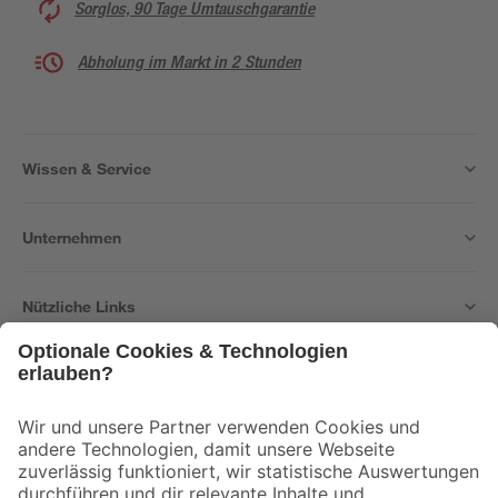
Sorglos, 90 Tage Umtauschgarantie
Abholung im Markt in 2 Stunden
Wissen & Service
Unternehmen
Nützliche Links
Bleib auf dem Laufenden mit unserem Newsletter
Der toom Newsletter: Keine Angebote und Aktionen mehr verpassen!
Zur Newsletter Anmeldung