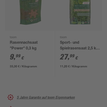
toom
toom
Rasennachsaat
Sport- und
"Power" 0,3 kg
Spielrasensaat 2,5 kg
für ca. 100 m²
9
,
27
,
99
99
€
€
33,30 € / Kilogramm
11,20 € / Kilogramm
5 Jahre Garantie auf toom Eigenmarken