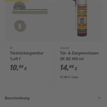
B1
Soudal
Türdrückergarnitur
Tür- & Zargenschaum
'Loft I'
2K B2 400 ml
10
,
14
,
99
99
€
€
37,48 € / Liter
Beschreibung