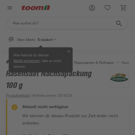
Mein Markt:
Troisdorf
✕
Hier kannst du deinen
, falls er nicht
Markt anpassen
/
Garten & Freizeit
/
Pflanzen
/
Rasensamen & Rollrasen
/
Rasensa
stimmt.
Rasensaat Nachsäpackung
100 g
Produktdetails
| Artikelnummer
:
2016234
Aktuell nicht verfügbar
Wir können dir dieses Produkt zur Zeit leider nicht
anbieten.