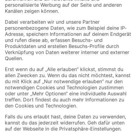
Folge uns
Zahlungsarten
Versandarten
Sicher einkaufen
Jetzt die toom-App herunterladen
Alle Preisangaben in EUR inkl. gesetzl. MwSt.. Die dargestellten Angebote sind unter
Umständen nicht in allen Märkten verfügbar. Die angegebenen Verfügbarkeiten beziehen
sich auf den unter "Mein Markt" ausgewählten toom Baumarkt. Alle Angebote und