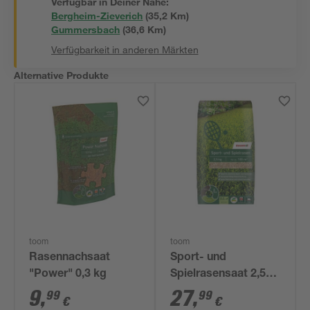
Verfügbar in Deiner Nähe:
Bergheim-Zieverich
(
35,2
 Km)
Gummersbach
(
36,6
 Km)
Verfügbarkeit in anderen Märkten
Alternative Produkte
toom
toom
Rasennachsaat
Sport- und
"Power" 0,3 kg
Spielrasensaat 2,5
kg für ca. 100 m²
9
,
27
,
99
99
€
€