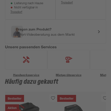
Troisdorf
Lieferung nach Hause
Nicht verfügbar in
Troisdorf
Fragen zum Produkt?
Sofort-Videoberatung aus dem Markt
Unsere passenden Services
Handwerksservice
Mietgeräteservice
Miettra
Häufig dazu gekauft
Bestseller
Bestseller
Aktion