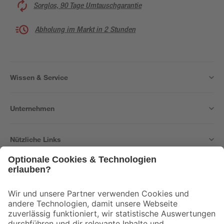
Sorglos, 90 Tage Umtauschgarantie
Abholung im Markt in 2 Stunden
Wissen & Service
Unternehmen
Nützliche Links
Bleib auf dem Laufenden mit unserem Newsletter
Der toom Newsletter: Keine Angebote und Aktionen mehr verpassen!
Zur Newsletter Anmeldung