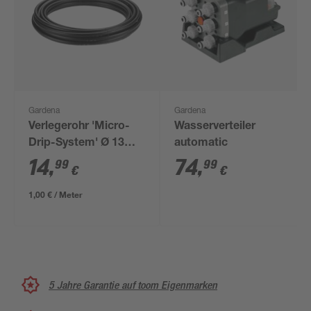
Gardena
Gardena
Verlegerohr 'Micro-
Wasserverteiler
Drip-System' Ø 13
automatic
mm (1/2"), 15 m
14
,
74
,
99
99
€
€
1,00 € / Meter
5 Jahre Garantie auf toom Eigenmarken