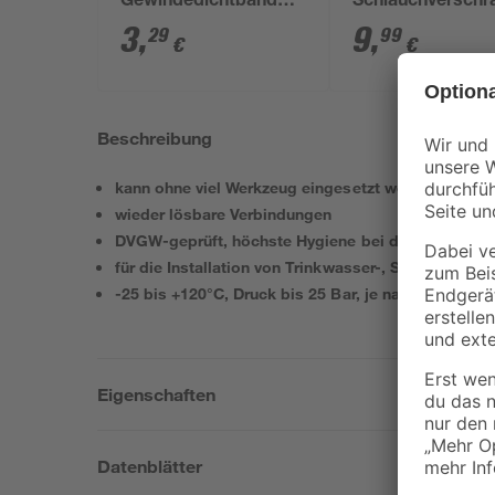
Gewindedichtband
Schlauchverschr
0,1 x 12 mm x 12 m
vernickelt, 1/2" x
3
,
9
,
29
99
€
€
Beschreibung
kann ohne viel Werkzeug eingesetzt werden
wieder lösbare Verbindungen
DVGW-geprüft, höchste Hygiene bei der Trinkwasse
für die Installation von Trinkwasser-, Sanitär- und 
-25 bis +120°C, Druck bis 25 Bar, je nach Installat
Eigenschaften
Datenblätter