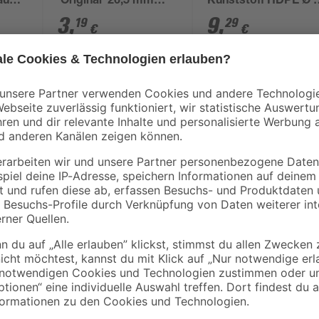
aubung,
'Original' 26,5 mm
Kunststoff HDPE Ø 
 3/4"
(3/4") grau
mm x 3/4" IG
3
,
9
,
19
29
€
€
Die Schraubfittinge lassen sich 
verarbeiten, für zeitsparende Mon
wieder lösen und ermöglicht eine fl
rinstallation
geeignet für den Einsatz in Trinkw
Heizungsinstallation
Innenbereich. Es ist für Betriebs
ionsbereich
bar, je nach Einbausituation, geei
und bessere Korrosionsbeständigke