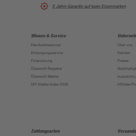
5 Jahre Garantie auf toom Eigenmarken
Wissen & Service
Unterne
Handwerksservice
Über uns
Entsorgungsservice
Karriere
Finanzierung
Presse
Übersicht Ratgeber
Nachhaltigk
Übersicht Märkte
Auszeichn
DIY-Städte-Index 2026
Affiliate-
Zahlungsarten
Versanda