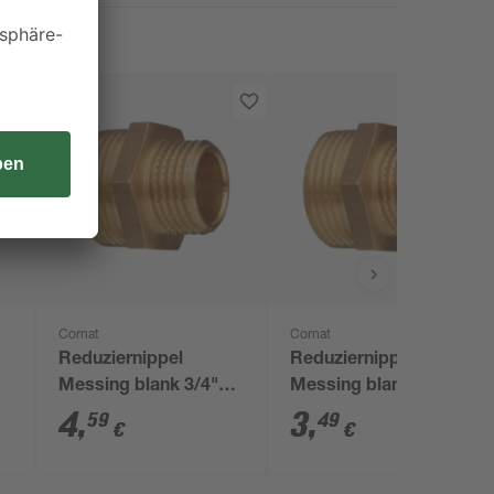
Cornat
Cornat
k
Reduziernippel
Reduziernippel
Messing blank 3/4"
Messing blank 1/2"
AG x 1/2" AG
AG x 3/8" AG
4
,
3
,
59
49
€
€