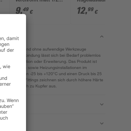
25
verchromt matt 1/2"
Kugelauslaufventil
AG x 3/4" AG x 1/2" T,
Messing 1/2" AG x
9
,
12
,
49
99
€
€
mit Knebelgriff
3/4" AG x 3/4" AG
schnell, sauber und ohne aufwendige Werkzeuge
tagen. Die Verbindung lässt sich bei Bedarf problemlos
exible Installation oder Erweiterung. Das Produkt ist
asser-, Sanitär- sowie Heizungsinstallationen im
temperaturen von -25 bis +120°C und einen Druck bis 25
gnet. Messing-Fittings zeichnen sich durch höhere Härte
it im Vergleich zu Kupfer aus.