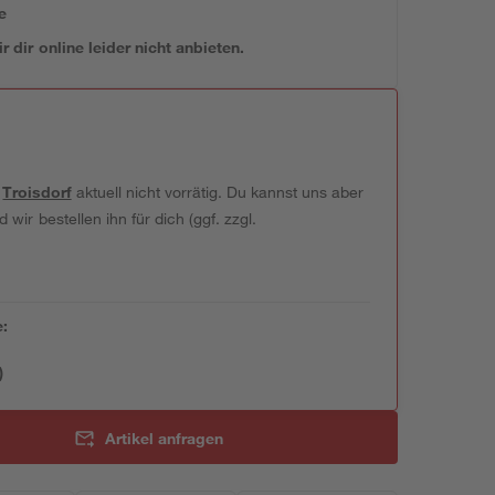
e
 dir online leider nicht anbieten.
t
Troisdorf
aktuell nicht vorrätig. Du kannst uns aber
wir bestellen ihn für dich (ggf. zzgl.
e:
)
Artikel anfragen