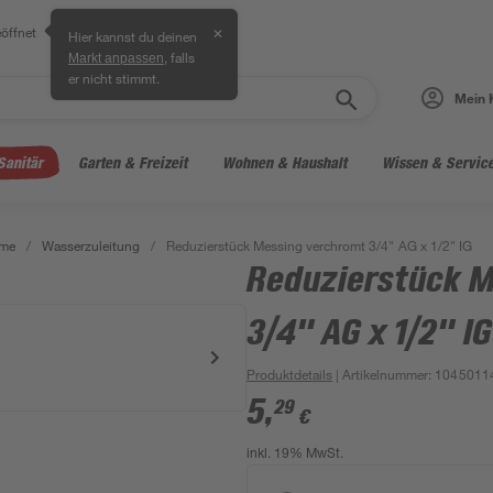
öffnet
✕
Hier kannst du deinen
, falls
Markt anpassen
er nicht stimmt.
Mein 
Sanitär
Garten & Freizeit
Wohnen & Haushalt
Wissen & Servic
eme
/
Wasserzuleitung
/
Reduzierstück Messing verchromt 3/4" AG x 1/2" IG
Reduzierstück M
3/4" AG x 1/2" IG
Produktdetails
| Artikelnummer
:
1045011
5
,
29
€
inkl. 19% MwSt.