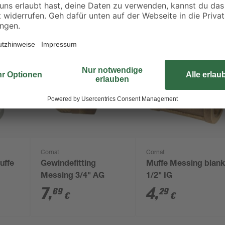
Cornat
Cornat
uffe
Gewindefitting
Muffe Messing blan
Messing 3/4" AG
1/2" IG
7
,
4
,
69
29
€
€