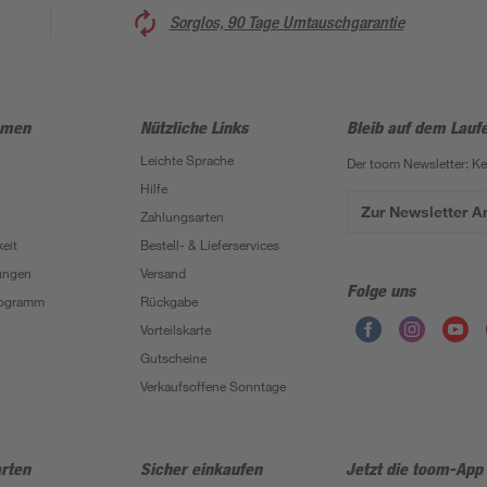
Sorglos, 90 Tage Umtauschgarantie
hmen
Nützliche Links
Bleib auf dem Lauf
Leichte Sprache
Der toom Newsletter: K
Hilfe
Zur Newsletter 
Zahlungsarten
eit
Bestell- & Lieferservices
ungen
Versand
Folge uns
Programm
Rückgabe
Vorteilskarte
Gutscheine
Verkaufsoffene Sonntage
rten
Sicher einkaufen
Jetzt die toom-App