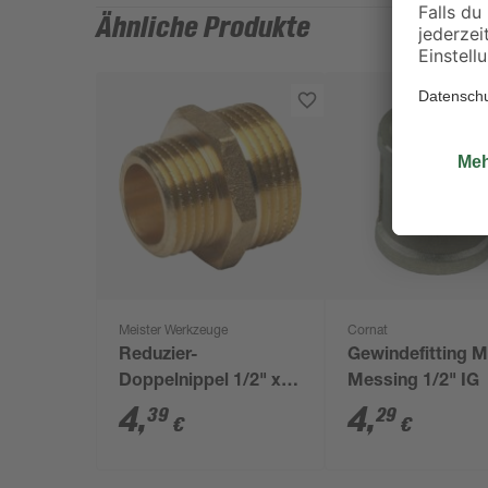
Ähnliche Produkte
Meister Werkzeuge
Cornat
Reduzier-
Gewindefitting M
Doppelnippel 1/2" x
Messing 1/2" IG
3/4" AG
4
,
4
,
39
29
€
€