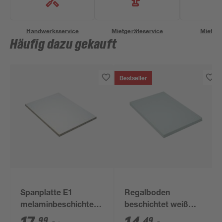
Handwerksservice
Mietgeräteservice
Miettra
Häufig dazu gekauft
Bestseller
Spanplatte E1
Regalboden
melaminbeschichtet
beschichtet weiß
2800 x 2070 x 16 mm
1200 x 500 x 16 mm
99
49