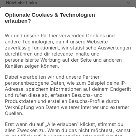
Nützliche Links
Bleib auf dem Laufenden mit unserem Newsletter
Der toom Newsletter: Keine Angebote und Aktionen mehr verpassen!
Zur Newsletter Anmeldung
Folge uns
Zahlungsarten
Versandarten
Sicher einkaufen