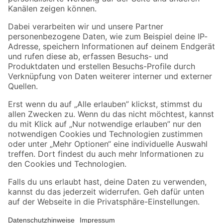
Folge uns
Zahlungsarten
Versandarten
Sicher einkaufen
Jetzt die toom-App herunterladen
Alle Preisangaben in EUR inkl. gesetzl. MwSt.. Die dargestellten Angebote sind unter
Umständen nicht in allen Märkten verfügbar. Die angegebenen Verfügbarkeiten beziehen
sich auf den unter "Mein Markt" ausgewählten toom Baumarkt. Alle Angebote und
Produkte nur solange der Vorrat reicht.