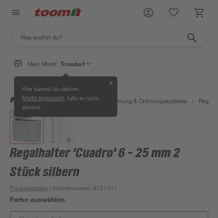
Mein Markt:
Troisdorf
✕
Hier kannst du deinen
, falls er nicht
Markt anpassen
/
Wohnen & Haushalt
/
Aufbewahrung & Ordnungssysteme
/
Regale
stimmt.
Regalhalter 'Cuadro' 6 - 25 mm 2
Stück silbern
Produktdetails
| Artikelnummer
:
8727411
Farbe auswählen