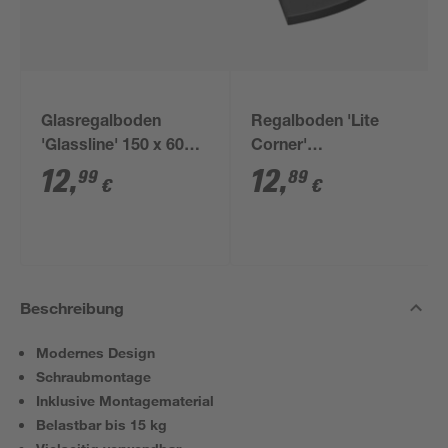
Glasregalboden
Regalboden 'Lite
'Glassline' 150 x 600 x
Corner'
8 mm
melaminbeschichtet
12
,
12
,
99
89
€
€
300 x 300 x 19 mm
Beschreibung
Modernes Design
Schraubmontage
Inklusive Montagematerial
Belastbar bis 15 kg