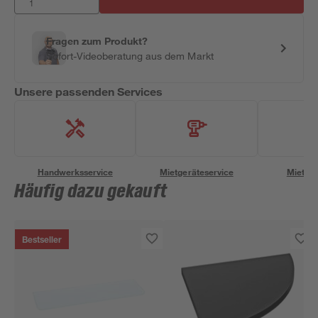
Fragen zum Produkt?
Sofort-Videoberatung aus dem Markt
Unsere passenden Services
Handwerksservice
Mietgeräteservice
Miettra
Häufig dazu gekauft
Bestseller