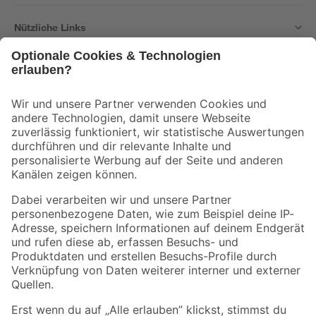
Nützliche Links
Bleib auf dem Laufenden mit unserem Newsletter
Der toom Newsletter: Keine Angebote und Aktionen mehr verpassen!
Zur Newsletter Anmeldung
Folge uns
Zahlungsarten
Versandarten
Sicher einkaufen