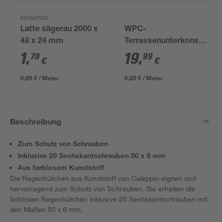
binderholz
Latte sägerau 2000 x
WPC-
48 x 24 mm
Terrassenunterkonstrukti
anthrazit 2500 x 60 x
1
,
19
,
78
99
€
€
30 mm
0,89 € / Meter
8,00 € / Meter
Beschreibung
Zum Schutz von Schrauben
Inklusive 20 Sechskantschrauben 50 x 6 mm
Aus farblosem Kunststoff
Die Regenhütchen aus Kunststoff von Caleppio eignen sich
hervorragend zum Schutz von Schrauben. Sie erhalten die
farblosen Regenhütchen inklusive 20 Sechskantschrauben mit
den Maßen 50 x 6 mm.