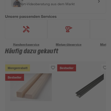
Sofort-Videoberatung aus dem Markt
Unsere passenden Services
Handwerksservice
Mietgeräteservice
Miettra
Häufig dazu gekauft
Mengenrabatt
Bestseller
Bestseller