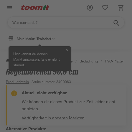
Mein Markt:
Troisdorf
✕
Hier kannst du deinen
, falls er nicht
Markt anpassen
/
Bauen & Renovieren
/
Baustoffe
/
Bedachung
/
PVC-Platten
/
stimmt.
Regenhütchen 50,6 cm
Produktdetails
| Artikelnummer
:
3400063
Aktuell nicht verfügbar
Wir können dir dieses Produkt zur Zeit leider nicht
anbieten.
Verfügbarkeit in anderen Märkten
Alternative Produkte