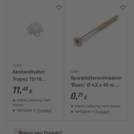
Gutta
toom
Abstandhalter
Spanplattenschrauben
Trapez 70/18
'Basic' Ø 4,5 x 45 mm
transparent 100
11
,
49
€
PZ
0
,
Stück
21
€
Keine Lieferung nach
Hause
Keine Lieferung nach Hause
Troisdorf
Verfügbar in
Troisdorf
Verfügbar in
Fragen zum Produkt?