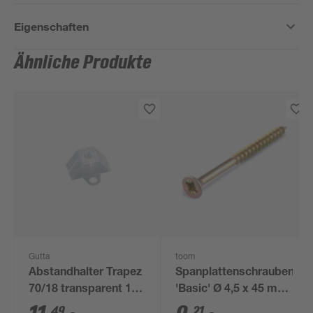
Eigenschaften
Ähnliche Produkte
Gutta
toom
Abstandhalter Trapez
Spanplattenschrauben
70/18 transparent 100
'Basic' Ø 4,5 x 45 mm
Stück
PZ
49
21