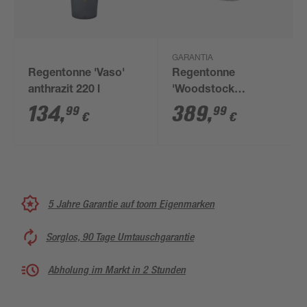
GARANTIA
Regentonne 'Vaso'
Regentonne
anthrazit 220 l
'Woodstock
Baumstamm'
134
,
389
,
99
99
€
€
greywood 400 l
5 Jahre Garantie auf toom Eigenmarken
Sorglos, 90 Tage Umtauschgarantie
Abholung im Markt in 2 Stunden