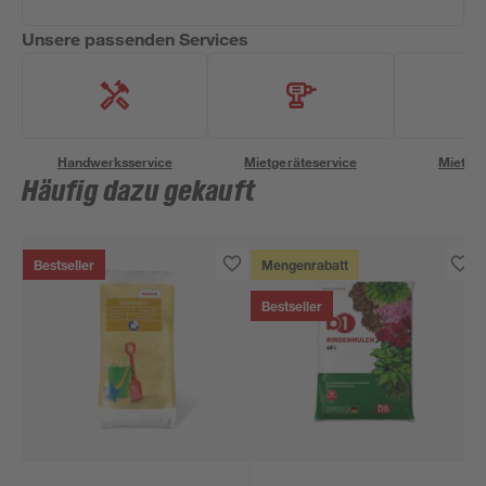
Unsere passenden Services
Handwerksservice
Mietgeräteservice
Miettra
Häufig dazu gekauft
Bestseller
Mengenrabatt
Bestseller