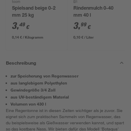
toom
B1
Spielsand beige 0-2
Rindenmulch 0-40
mm 25 kg
mm 40 l
3
,
3
,
49
99
€
€
0,14 € / Kilogramm
0,10 € / Liter
Beschreibung
zur Speicherung von Regenwasser
aus langlebigem Polyethylen
Gewindegröße 3/4 Zoll
aus UV-beständigem Material
Volumen von 430 l
Eine Regentonne ist in diesen Zeiten wichtiger als je zuvor. Sie
eignet sich zum praktischen Sammeln von Regenwasser, das
du beispielsweise als Gießwasser verwenden kannst, und spart
so das kostbare Nass. Wir bieten dafür das Modell 'Botaqua'