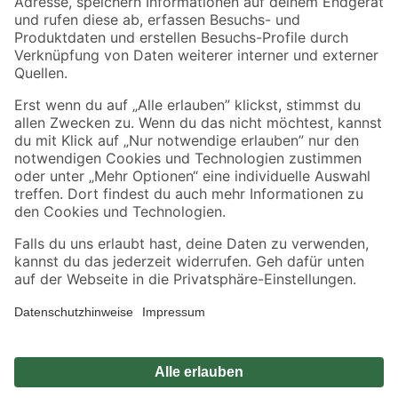
Zahlungsarten
Versandarten
Sicher einkaufen
Jetzt die toom-App herunterladen
Alle Preisangaben in EUR inkl. gesetzl. MwSt.. Die dargestellten Angebote sind unter
Umständen nicht in allen Märkten verfügbar. Die angegebenen Verfügbarkeiten beziehen
sich auf den unter "Mein Markt" ausgewählten toom Baumarkt. Alle Angebote und
Produkte nur solange der Vorrat reicht.
*Paketversand ab 59 € versandkostenfrei, gilt nicht für Artikel mit Speditionsversand, hier
fallen zusätzliche Versandkosten an.
Datenschutz
Privatsphäre
Impressum
AGB
Nutzungsbedingungen
Widerrufsrecht
Vertrag widerrufen