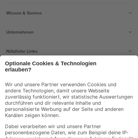
Wissen & Service
Unternehmen
Nützliche Links
Bleib auf dem Laufenden mit unserem Newsletter
Der toom Newsletter: Keine Angebote und Aktionen mehr verpassen!
Zur Newsletter Anmeldung
Folge uns