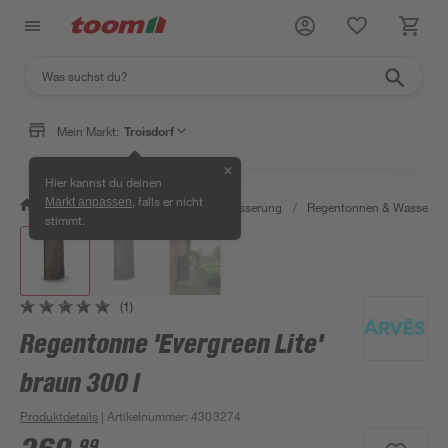
Mein Markt:
Troisdorf
✕
Hier kannst du deinen
, falls er nicht
Markt anpassen
/
Garten & Freizeit
/
Gartenbewässerung
/
Regentonnen & Wasserta
stimmt.
(1)
Regentonne 'Evergreen Lite'
braun 300 l
Produktdetails
| Artikelnummer
:
4303274
99