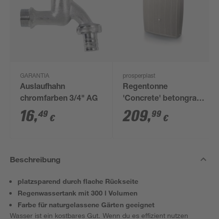
GARANTIA
prosperplast
Auslaufhahn
Regentonne
chromfarben 3/4" AG
'Concrete' betongrau
200 l
16
,
209
,
49
99
€
€
Beschreibung
platzsparend durch flache Rückseite
Regenwassertank mit 300 l Volumen
Farbe für naturgelassene Gärten geeignet
Wasser ist ein kostbares Gut. Wenn du es effizient nutzen