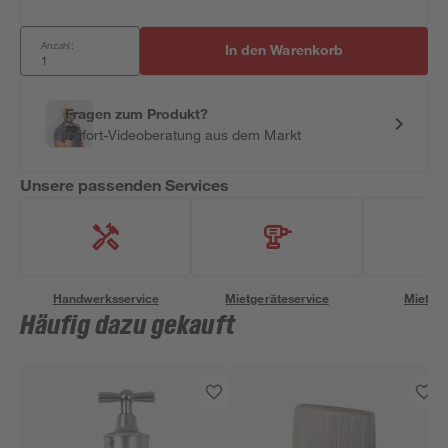
Anzahl:
In den Warenkorb
Fragen zum Produkt?
Sofort-Videoberatung aus dem Markt
Unsere passenden Services
Handwerksservice
Mietgeräteservice
Miettra
Häufig dazu gekauft