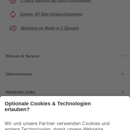
5 Jahre Garantie auf toom Eigenmarken
Sorglos, 90 Tage Umtauschgarantie
Abholung im Markt in 2 Stunden
Wissen & Service
Unternehmen
Nützliche Links
Bleib auf dem Laufenden mit unserem Newsletter
Der toom Newsletter: Keine Angebote und Aktionen mehr verpassen!