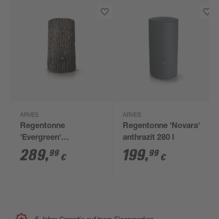
ARVES
ARVES
Regentonne
Regentonne 'Novara'
'Evergreen'
anthrazit 280 l
dunkelbraun 475 l
289
,
199
,
99
99
€
€