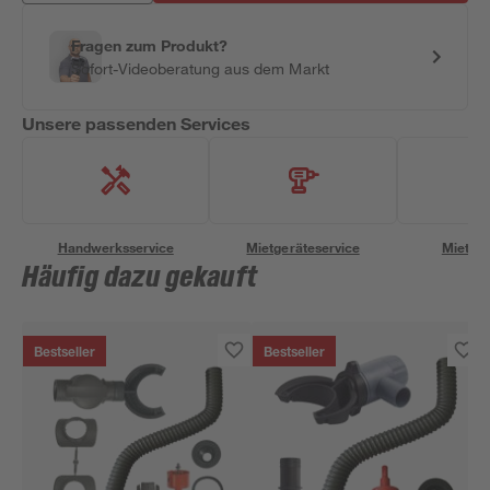
Fragen zum Produkt?
Sofort-Videoberatung aus dem Markt
Unsere passenden Services
Handwerksservice
Mietgeräteservice
Miettra
Häufig dazu gekauft
Bestseller
Bestseller