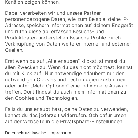
Folge uns
Zahlungsarten
Versandarten
Sicher einkaufen
Jetzt die toom-App herunterladen
Alle Preisangaben in EUR inkl. gesetzl. MwSt.. Die dargestellten Angebote sind unter
Umständen nicht in allen Märkten verfügbar. Die angegebenen Verfügbarkeiten beziehen
sich auf den unter "Mein Markt" ausgewählten toom Baumarkt. Alle Angebote und
Produkte nur solange der Vorrat reicht.
*Paketversand ab 59 € versandkostenfrei, gilt nicht für Artikel mit Speditionsversand, hier