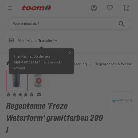
Mein Markt:
Troisdorf
✕
Hier kannst du deinen
, falls er nicht
Markt anpassen
/
Garten & Freizeit
/
Gartenbewässerung
/
Regentonnen & Wasserta
stimmt.
(2)
Regentonne 'Freze
Waterform' granitfarben 290
l