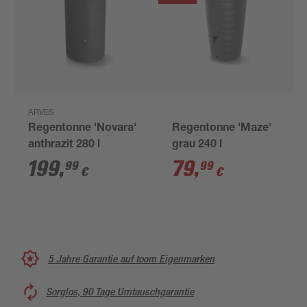
ARVES
Regentonne 'Novara'
Regentonne 'Maze'
anthrazit 280 l
grau 240 l
199
,
79
,
99
99
€
€
5 Jahre Garantie auf toom Eigenmarken
Sorglos, 90 Tage Umtauschgarantie