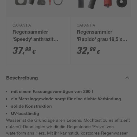
GARANTIA
GARANTIA
Regensammler
Regensammler
'Speedy' anthrazit
'Rapido' grau 18,5 x
inkl. Zubehör
11,8 x 10,6 cm
37
,
32
,
99
99
€
€
Beschreibung
mit einem Fassungsvermögen von 290 l
ein Messinggewinde sorgt für eine dichte Verbindung
solide Konstruktion
UV-beständig
Wasser ist die Grundlage allen Lebens. Möchtest du es effizient
nutzen? Dann legen wir dir die Regentonne 'Freze' von
waterform ans Herz. Mit ihr kannst du kostbares Regenwasser