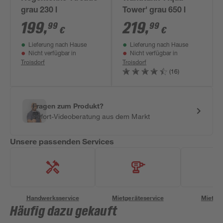
grau 230 l
Tower' grau 650 l
199
,
219
,
99
99
€
€
Lieferung nach Hause
Lieferung nach Hause
Nicht verfügbar in
Nicht verfügbar in
Troisdorf
Troisdorf
(16)
Fragen zum Produkt?
Sofort-Videoberatung aus dem Markt
Unsere passenden Services
Handwerksservice
Mietgeräteservice
Miettra
Häufig dazu gekauft