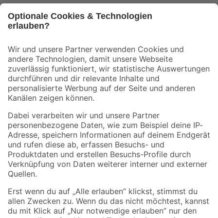
Bleib auf dem Laufenden mit unserem Newsletter
Der toom Newsletter: Keine Angebote und Aktionen mehr verpassen!
Zur Newsletter Anmeldung
Folge uns
Zahlungsarten
Versandarten
Sicher einkaufen
Jetzt die toom-App herunterladen