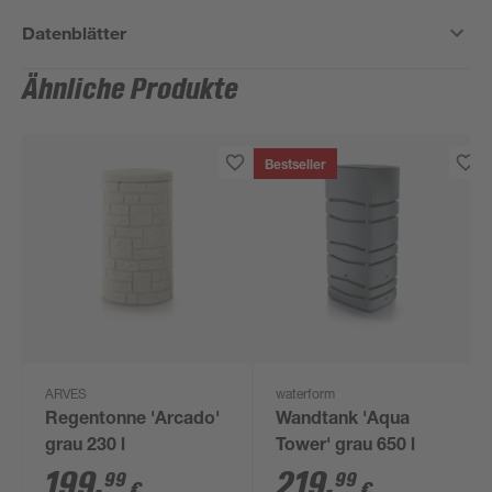
Datenblätter
Ähnliche Produkte
Bestseller
ARVES
waterform
Regentonne 'Arcado'
Wandtank 'Aqua
grau 230 l
Tower' grau 650 l
199
,
219
,
99
99
€
€