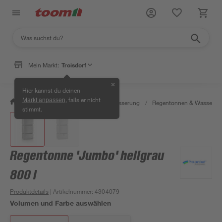
Mein Markt:
Troisdorf
✕
Hier kannst du deinen
, falls er nicht
Markt anpassen
/
Garten & Freizeit
/
Gartenbewässerung
/
Regentonnen & Wasserta
stimmt.
Regentonne 'Jumbo' hellgrau
800 l
Produktdetails
| Artikelnummer
:
4304079
Volumen und Farbe auswählen