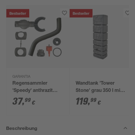
Bestseller
Bestseller
GARANTIA
Regensammler
Wandtank 'Tower
'Speedy' anthrazit
Stone' grau 350 l mit
inkl. Zubehör
Hahn
37
,
119
,
99
99
€
€
Beschreibung